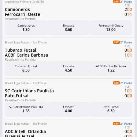
Argentina Primera División
2ª Parte
1
2
Camioneros
2
0
2
Ferrocarril Oeste
0
1
1
Resultado da Partida
Camioneros
Empate
Ferrocarril Oeste
1.30
3.60
13.00
Brazil Liga Futsal - 1st Phase
2ª Parte
1
2
Tubarao Futsal
0
0
0
ACBF Carlos Barbosa
1
0
1
Resultado da Partida
Tubarao Futsal
Empate
ACBF Carlos Barbosa
8.50
4.50
1.22
Brazil Liga Futsal - 1st Phase
2ª Parte
1
2
SC Corinthians Paulista
1
0
1
Pato Futsal
0
0
0
Resultado da Partida
SC Corinthians Paulista
Empate
Pato Futsal
1.38
4.00
6.50
Brazil Liga Futsal - 1st Phase
2ª Parte
1
2
ADC Intelli Orlandia
0
0
0
Jaraguá Futsal
0
1
1