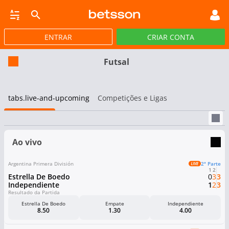
ENTRAR
CRIAR CONTA
SINO
CASSINO AO VIVO
JACKPOTS
PÔQUER
ESPORTES VIRTUAIS
BLO
Futsal
tabs.live-and-upcoming
Competições e Ligas
Ao vivo
Argentina Primera División
2ª Parte
1
2
Estrella De Boedo
0
3
3
Independiente
1
2
3
Resultado da Partida
Estrella De Boedo
Empate
Independiente
8.50
1.30
4.00