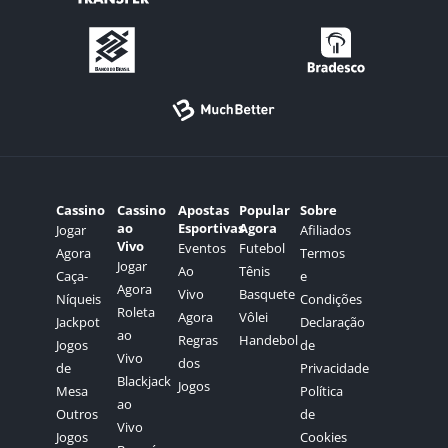
Cassino
Cassino
Apostas
Popular
Sobre
ao
Esportivas
Agora
Jogar
Afiliados
Vivo
Eventos
Futebol
Agora
Termos
Jogar
Ao
Tênis
Caça-
e
Agora
Vivo
Basquete
Níqueis
Condições
Roleta
Agora
Vôlei
Jackpot
Declaração
ao
Regras
Handebol
Jogos
de
Vivo
dos
de
Privacidade
Blackjack
Jogos
Mesa
Política
ao
Outros
de
Vivo
Jogos
Cookies