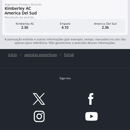
Argentina Primera División
Kimberley AC
America Del Sud
Resultado da partida
Kimberley AC
Empate
America Del Sud
2.36
4.10
2.36
A pontuação exibida e outras informações (por exemplo, tempo, marcador) no site são
apenas para referência. Não garantimos a precisão dessas informações.
início
apostas esportivas
futsal
Siga-nos