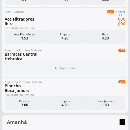
Brasil Gaúcho
1ª Parte
1
2
Ace Filtradores
0
0
0
Ibira
0
0
0
Resultado da Partida
Ace Filtradores
Empate
Ibira
1.53
4.20
4.20
Argentina Primera División
Barracas Central
Hebraica
Indisponível
Argentina Primera División
Pinocho
Boca Juniors
Resultado da Partida
Pinocho
Empate
Boca Juniors
3.60
4.20
1.60
Amanhã