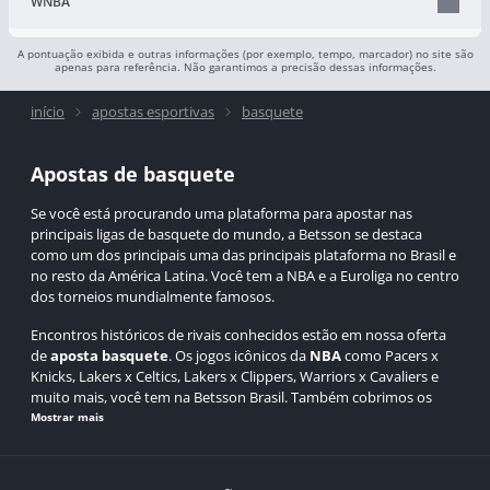
WNBA
A pontuação exibida e outras informações (por exemplo, tempo, marcador) no site são
apenas para referência. Não garantimos a precisão dessas informações.
início
apostas esportivas
basquete
Apostas de basquete
Se você está procurando uma plataforma para apostar nas
principais ligas de basquete do mundo, a Betsson se destaca
como um dos principais uma das principais plataforma no Brasil e
no resto da América Latina. Você tem a NBA e a Euroliga no centro
dos torneios mundialmente famosos.
Encontros históricos de rivais conhecidos estão em nossa oferta
de
aposta basquete
. Os jogos icônicos da
NBA
como Pacers x
Knicks, Lakers x Celtics, Lakers x Clippers, Warriors x Cavaliers e
muito mais, você tem na Betsson Brasil. Também cobrimos os
times da Euroliga em duelos titânicos, como Real Madrid x
Mostrar mais
Baskonia, Barcelona x Olympiacos, Mônaco x Fenerbahçe e
Panathinaikos x Maccabi Tel Aviv.