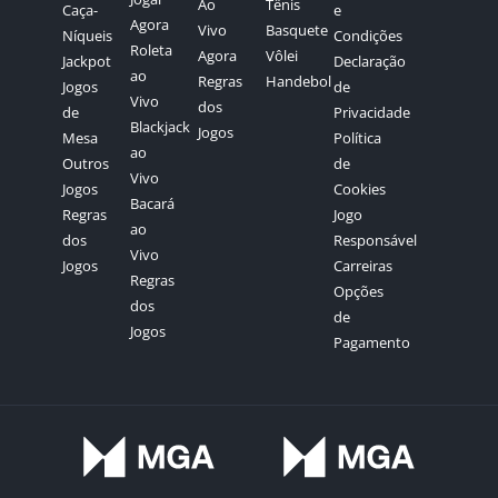
Ao
Tênis
Caça-
e
Agora
Vivo
Basquete
Pré-temporada da
NBA
:
esse é um período importante dessa liga que
Níqueis
Condições
dura várias semanas. Nesses jogos, mede-se o nível de desempenho das
Roleta
Agora
Vôlei
Jackpot
Declaração
equipes, o desempenho dos atletas individuais e como cada jogador se
ao
encaixa no jogo coletivo da NBA. Celtics e Lakers vs. Clippers são
Regras
Handebol
Jogos
de
importantes.
Vivo
dos
de
Brasil NBB
:
é o Novo Basquete Brasil, um torneio organizado pela LNB
Privacidade
Blackjack
ou Liga Nacional de Baloncesto e é um campeonato de basquete
Jogos
Mesa
Política
profissional masculino no país endossado pela Confederação Brasileira
ao
de Basquete.
Outros
de
Euroleague
:
é o equivalente à NBA na Europa. Os principais clubes
Vivo
Jogos
Cookies
profissionais de basquete por nação participam desse campeonato.
Bacará
Regras
Jogo
ao
dos
Responsável
Tipos de apostas de basquete disponíveis na
Vivo
Jogos
Carreiras
Betsson
Regras
Opções
dos
Seja na NBA, na Euroliga, no Brasil NBB ou em outras
de
competições, a Betsson oferece uma variedade de maneiras de
Jogos
Pagamento
apostar em uma grande quantidade. As listadas abaixo são as
mais importantes:
Apostas simples:
isso envolve fazer uma única previsão ou aposta.
Geralmente, a aposta é no vencedor da partida ou do campeonato. Essa
aposta única não depende de outros resultados.
Apostas combinadas
: nesse caso, duas ou mais previsões são colocadas
no mesmo bilhete. Quanto mais opções forem colocadas no bilhete,
maior será o valor do prêmio, mas, ao mesmo tempo, é mais difícil