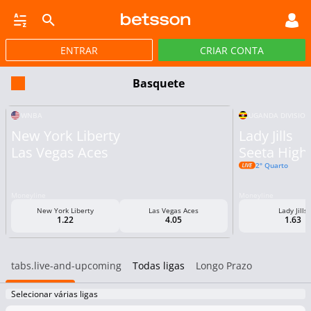
ENTRAR
CRIAR CONTA
SINO
CASSINO AO VIVO
JACKPOTS
PÔQUER
ESPORTES VIRTUAIS
BLO
Basquete
WNBA
UGANDA DIVISION 
New York Liberty
Lady Jills
Las Vegas Aces
Seeta High 
2º Quarto
Moneyline
Moneyline
New York Liberty
Las Vegas Aces
Lady Jills
1.22
4.05
1.63
tabs.live-and-upcoming
Todas ligas
Longo Prazo
Selecionar várias ligas