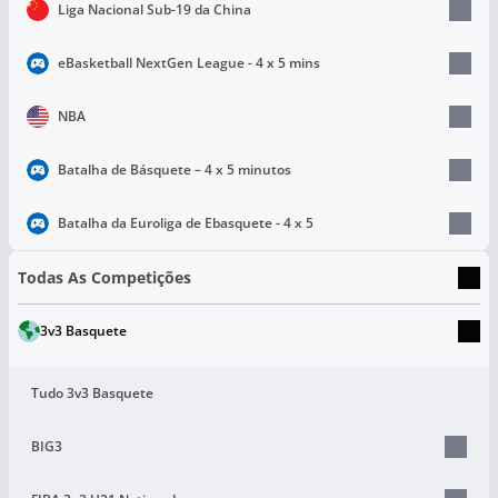
Liga Nacional Sub-19 da China
eBasketball NextGen League - 4 x 5 mins
NBA
Batalha de Básquete – 4 x 5 minutos
Batalha da Euroliga de Ebasquete - 4 x 5
Todas As Competições
3v3 Basquete
Tudo 3v3 Basquete
BIG3