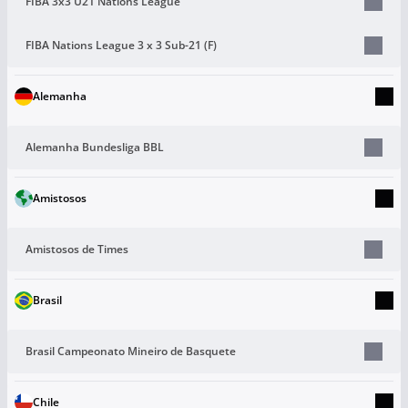
FIBA 3x3 U21 Nations League
FIBA Nations League 3 x 3 Sub-21 (F)
Alemanha
Alemanha Bundesliga BBL
Amistosos
Amistosos de Times
Brasil
Brasil Campeonato Mineiro de Basquete
Chile