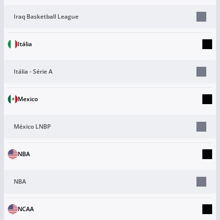
Iraq Basketball League
Itália
Itália - Série A
Mexico
México LNBP
NBA
NBA
NCAA