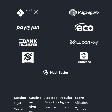
Escolha sua partida:
na categoria Basquetebol, em “
Apostas esportivas
”
e “Basquetebol”, você encontrará todos os jogos de basquetebol da NBA
ou da Euroliga. E também os torneios por país. Escolha sua partida
favorita. Por exemplo, Pacers x Knicks.
Analise os diferentes mercados de apostas:
depois de selecionar o jogo
em que deseja apostar, você verá os mercados disponíveis. Em outras
palavras, os tipos de apostas para esse jogo. Vencedor do jogo, Picks
Spread, Total Picks, Total Picks 3-way e Total Picks time da casa, entre
outros. Nesse ponto, se você não tiver uma conta Betsson, deverá abrir
uma, caso contrário, continue como de costume e faça o login.
Escolha sua aposta e verifique as probabilidades:
depois de selecionar
a liga e o jogo, você precisa verificar as probabilidades do jogo. Clique
para confirmar sua aposta.
Insira a quantia de dinheiro para apostar:
você verá seu bilhete com o
jogo, o tipo de aposta e as probabilidades. Você só precisa inserir a
quantia de dinheiro que deseja apostar. A Betsson revelará
automaticamente seus possíveis ganhos futuros com base na aposta,
nas probabilidades e na quantia em dinheiro.
Confirme sua aposta:
nesta etapa, você precisa revisar todos os dados
e verificar se há erros. Em seguida, clique em “Confirm bet” (Confirmar
aposta).
Competições de basquete que você pode apostar
na Betsson
Cassino
Cassino
Apostas
Popular
Sobre
Como dissemos a você, a Betsson Brasil não tem apenas a NBA e
ao
Esportivas
Agora
Jogar
Afiliados
a Euroliga, mas muitos outros campeonatos de várias ligas. Estes
Vivo
Eventos
Futebol
Agora
Termos
são apenas alguns dos mais representativos:
Jogar