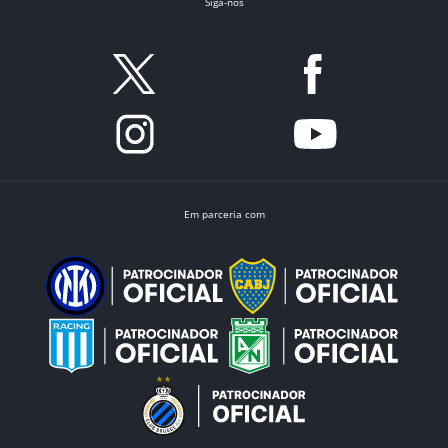
Siga-nos
Benefícios de fazer suas apostas em basquete na
Betsson
As razões que damos aos brasileiros para
apostar em ligas de
basquete
na Betsson são muitas e variadas. Aqui estão os
principais:
Vantagens
Descrição
Probabilidades
Encontre as
melhores odds para apostas na NBA
e
Euroliga
cada vez
na Betsson Brasil, otimizando seus lucros. Confira as odds no
melhores
calendário antes de apostar!
Promoções
Como em qualquer grande competição, a Betsson Brasil é a
Em parceria com
atraentes e
melhor casa de apostas para basquete e lhe oferece várias
exclusivas
promoções atraentes e exclusivas para a NBA e a Euroliga.
Interface
Nosso site e app são fáceis de usar, permitindo acesso rápido
amigável e
às categorias da NBA e Euroliga. Ideal para todos os jogadores,
responsiva
inclusive iniciantes.
A Betsson Brasil lhe dá a chance de experimentar a emoção do
Apostas ao
basquete ao vivo na Euroliga e na NBA, fazendo apostas ao vivo
vivo
em tempo real durante o curso de cada partida.
Como fazer apostas de basquete na Betsson
Fazer uma
aposta de basquete
na Betsson é muito fácil e
emocionante. Basta seguir este passo a passo: