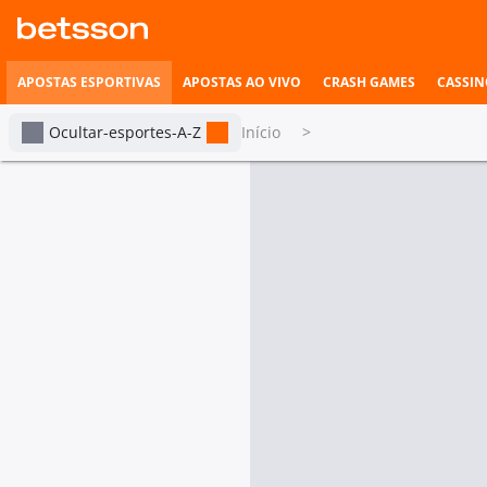
APOSTAS ESPORTIVAS
APOSTAS AO VIVO
CRASH GAMES
CASSI
Ocultar-esportes-A-Z
Início
>
Basquete
Início
Desafio Milionário
KENYA PREMIER LEAGUE
Moischers Nets
Ulinzi
Torneios de Esportes
4º Quarto
Transmissão ao Vivo
Moneyline
Moischers Nets
Favoritos
10.00
Clique no ícone "Estrela" para
adicionar aos Favoritos
tabs.live-and-upcoming
Tod