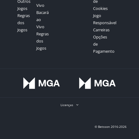
Outros
de
Vivo
Jogos
Cookies
Bacará
Regras
Jogo
ao
dos
Responsável
Vivo
Jogos
Carreiras
Regras
Opções
dos
de
Jogos
Pagamento
Licenças
© Betsson 2016-2026