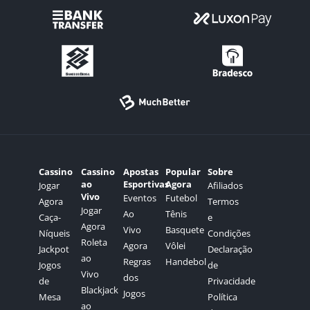
Cassino
Cassino
Apostas
Popular
Sobre
ao
Esportivas
Agora
Jogar
Afiliados
Vivo
Eventos
Futebol
Agora
Termos
Jogar
Ao
Tênis
Caça-
e
Agora
Vivo
Basquete
Níqueis
Condições
Roleta
Agora
Vôlei
Jackpot
Declaração
ao
Regras
Handebol
Jogos
de
Vivo
dos
de
Privacidade
Blackjack
Jogos
Mesa
Política
ao