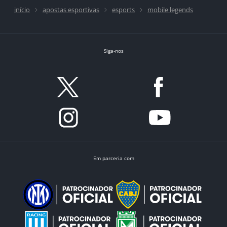
início
apostas esportivas
esports
mobile legends
Siga-nos
Em parceria com