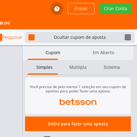
Entrar
Criar Conta
BLOG
Pesquisar
Ocultar cupom de aposta
Cupom
Em Aberto
Simples
Múltipla
Sistema
Você precisa de pelo menos 1 seleção em seu cupom de
apostas para poder fazer uma aposta.
Total de pontos da 1a. parcial
Ymca
Acima de 45.5
Abaixo de 45.5
1.15
Entre para fazer uma aposta
1.75
1.85