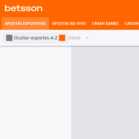
APOSTAS ESPORTIVAS
APOSTAS AO VIVO
CRASH GAMES
CASSI
Ocultar-esportes-A-Z
Início
>
Vôlei
Início
Desafio Milionário
tabs.live-and-upcoming
Com
Torneios de Esportes
Transmissão ao Vivo
Ao vivo
Favoritos
Gambia National Championship
1
1
2
3
Gambia Prison
12
0
0
Ymca
14
0
0
Clique no ícone "Estrela" para
adicionar aos Favoritos
Brasil Juvenil (F)
3