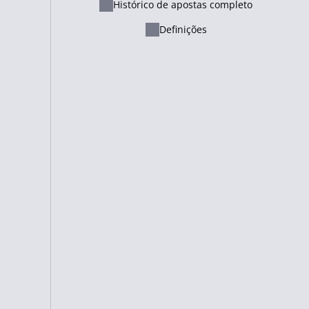
Histórico de apostas completo
Edufut/Sicredi W U19
Indisponível
8.00
Definições
Total de pontos da partida
5
Ymca W
+1.5
Acima de 178.5
Abaixo de 178.5
1.62
1.82
1.82
ndisponível
Indisponível
Total de pontos da partida
5
Nakagawa U19
+2.5
Acima de 134.5
Abaixo de 134.5
2.05
1.82
1.82
ndisponível
Indisponível