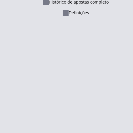
Histórico de apostas completo
Definições
Total de pontos da partida
Ymca W
+1.5
Acima de 178.5
Abaixo de 178.5
1.62
1.82
1.82
sponível
Indisponível
Total de pontos da partida
Marrocos
+2.5
Acima de 142.5
Abaixo de 142.5
1.95
1.82
1.82
Total de pontos da partida
Nakagawa U19
+2.5
Acima de 134.5
Abaixo de 134.5
2.05
1.82
1.82
sponível
Indisponível