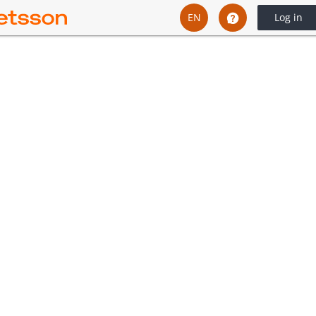
EN
Log in
English
Svenska
Dansk
Íslenska
Español
Español - Chile
Español - México
Español - Colombia
Español - Perú