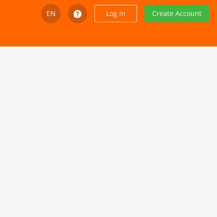
EN
Log in
Create Account
English
Svenska
Dansk
Íslenska
Español
Español - Chile
Español - México
Español - Colombia
Español - Perú