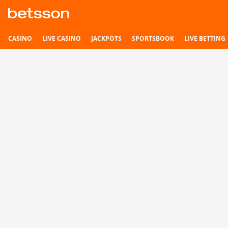
CASINO
LIVE CASINO
JACKPOTS
SPORTSBOOK
LIVE BETTING
Casino
and
Sports
Betting
Claim
100%
Bonus
up