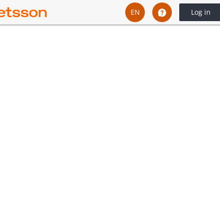
EN
Log in
English
Svenska
Dansk
Íslenska
Español
Español - Chile
Español - México
Español - Colombia
Español - Perú