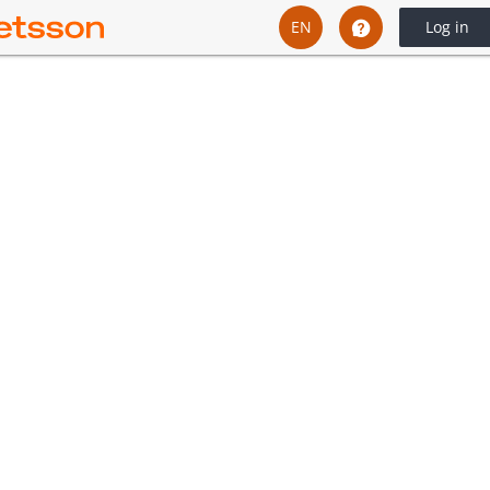
EN
Log in
English
Svenska
Dansk
Íslenska
Español
Español - Chile
Español - México
Español - Colombia
Español - Perú