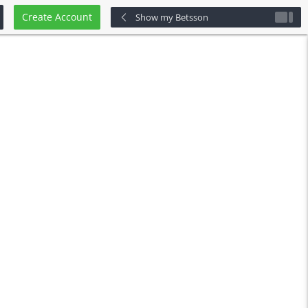
Create Account
Show my Betsson