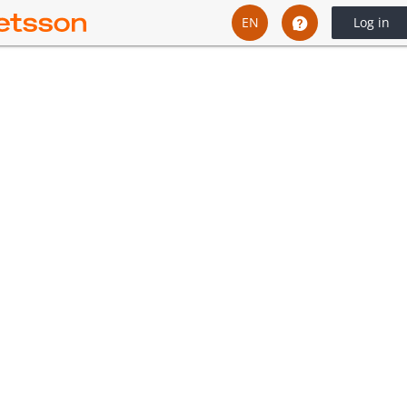
EN
Log in
English
Svenska
Dansk
Íslenska
Español
Español - Chile
Español - México
Español - Colombia
Español - Perú