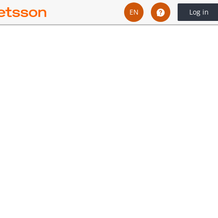
EN
Log in
English
Svenska
Dansk
Íslenska
Español
Español - Chile
Español - México
Español - Colombia
Español - Perú