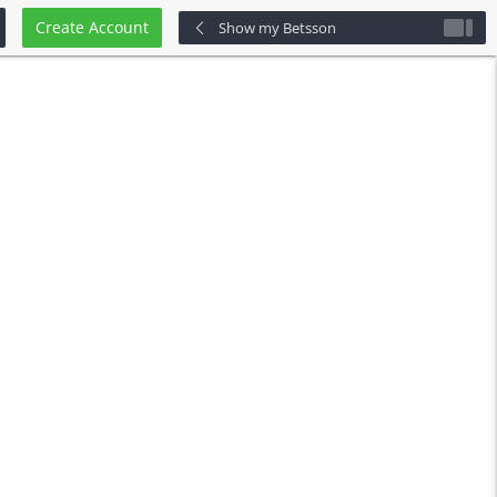
Create Account
Show my Betsson