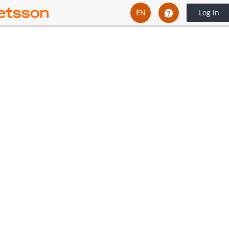
EN
Log in
English
Svenska
Dansk
Íslenska
Español
Español - Chile
Español - México
Español - Colombia
Español - Perú