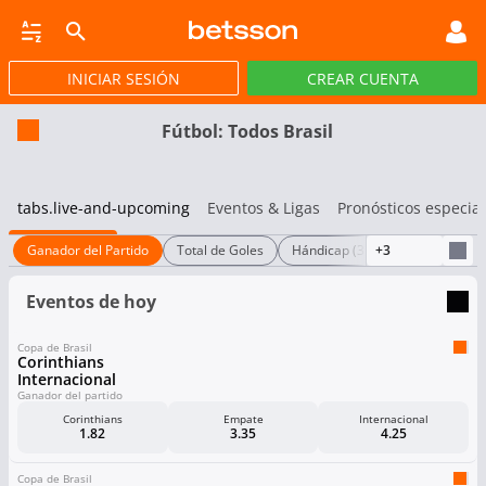
INICIAR SESIÓN
CREAR CUENTA
CASINO EN VIVO
JACKPOTS
PÓKER
DEP VIRTUALES
PROMOCIONES
Fútbol: Todos Brasil
tabs.live-and-upcoming
Eventos & Ligas
Pronósticos especia
Ganador del Partido
Total de Goles
Hándicap (3 opciones)
+3
Avan
Eventos de hoy
Copa de Brasil
Corinthians
Internacional
Ganador del partido
Corinthians
Empate
Internacional
1.82
3.35
4.25
Copa de Brasil