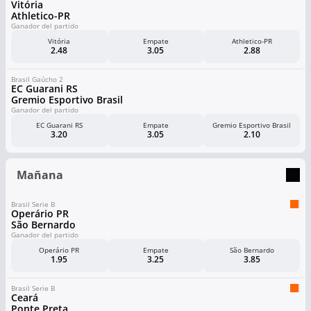
Vitória
Athletico-PR
Ganador del partido
Vitória
Empate
Athletico-PR
2.48
3.05
2.88
Brasil Gaúcho 2
EC Guarani RS
Gremio Esportivo Brasil
Ganador del partido
EC Guarani RS
Empate
Gremio Esportivo Brasil
3.20
3.05
2.10
Mañana
Brasil Serie B
Operário PR
São Bernardo
Ganador del partido
Operário PR
Empate
São Bernardo
1.95
3.25
3.85
Brasil Serie B
Ceará
Ponte Preta