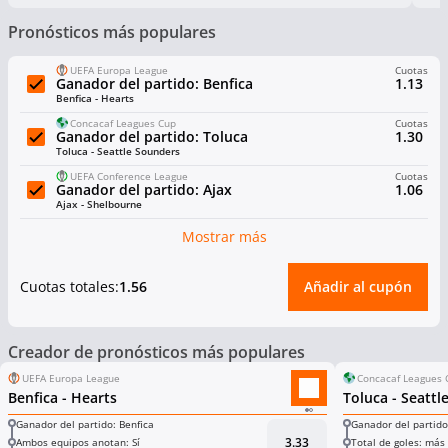
Pronósticos más populares
UEFA Europa League
Cuotas
Ganador del partido: Benfica
1.13
Benfica - Hearts
Concacaf Leagues Cup
Cuotas
Ganador del partido: Toluca
1.30
Toluca - Seattle Sounders
UEFA Conference League
Cuotas
Ganador del partido: Ajax
1.06
Ajax - Shelbourne
Mostrar más
Cuotas totales:
1.56
Añadir al cupón
Creador de pronósticos más populares
UEFA Europa League
Concacaf Leagues 
Benfica - Hearts
Toluca - Seattl
Ganador del partido: Benfica
Ganador del partido
3.33
Ambos equipos anotan: Sí
Total de goles: más