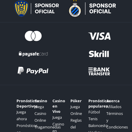
Pronósticos
Casino
Casino
Póker
Pronósticos
Acerca
Deportivos
en
populares
Juega
Juega
Afiliados
Vivo
Juega
Fútbol
Casino
Online
Términos
Juega
ahora
Tenis
Online
Reglas
y
Casino
Pronósticos
Baloncesto
Tragamonedas
del
Condiciones
en