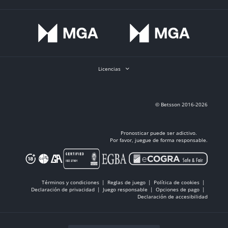
Licencias
© Betsson 2016-2026
Pronosticar puede ser adictivo.
Por favor, juegue de forma responsable.
Términos y condiciones
Reglas de juego
Política de cookies
Declaración de privacidad
Juego responsable
Opciones de pago
Declaración de accesibilidad