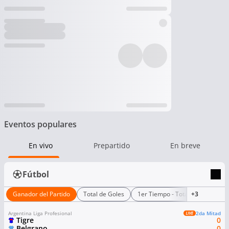
Eventos populares
En vivo
Prepartido
En breve
Fútbol
Ganador del Partido
Total de Goles
1er Tiempo - Total de Goles
+3
Argentina Liga Profesional
2da Mitad
Tigre
0
Belgrano
0