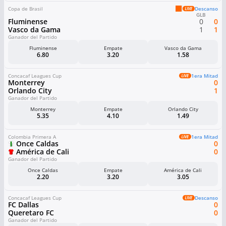
Copa de Brasil
Descanso
GLB
Fluminense
0
0
Vasco da Gama
1
1
Ganador del Partido
Fluminense
Empate
Vasco da Gama
6.80
3.20
1.58
Concacaf Leagues Cup
1era Mitad
Monterrey
0
Orlando City
1
Ganador del Partido
Monterrey
Empate
Orlando City
5.35
4.10
1.49
Colombia Primera A
1era Mitad
Once Caldas
0
América de Cali
0
Ganador del Partido
Once Caldas
Empate
América de Cali
2.20
3.20
3.05
Concacaf Leagues Cup
Descanso
FC Dallas
0
Queretaro FC
0
Ganador del Partido