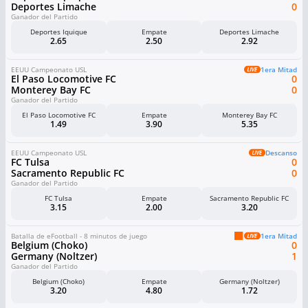
Deportes Limache
0
Ganador del Partido
Deportes Iquique
Empate
Deportes Limache
2.65
2.50
2.92
EEUU Campeonato USL
1era Mitad
El Paso Locomotive FC
0
Monterey Bay FC
0
Ganador del Partido
El Paso Locomotive FC
Empate
Monterey Bay FC
1.49
3.90
5.35
EEUU Campeonato USL
Descanso
FC Tulsa
0
Sacramento Republic FC
0
Ganador del Partido
FC Tulsa
Empate
Sacramento Republic FC
3.15
2.00
3.20
Batalla de eFootball - 8 minutos de juego
1era Mitad
Belgium (Choko)
0
Germany (Noltzer)
1
Ganador del Partido
Belgium (Choko)
Empate
Germany (Noltzer)
3.20
4.80
1.72