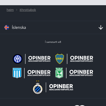
heim
ithrottabok
Íslenska
Í samstarfi við