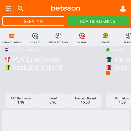
SKRÁ INN
BÚA TIL REIKNING
CASINO
GULLPOTTAR
PÓKER
TILBOÐ
VIRTUAL
STREY
Í GANGI NÚNA
ÍSLAND
ENSKI BOLTINN
LA LIGA
ÍSLAND
SERÍA
HOLLAND EREDIVISIE
BRASILÍA SERI
PSV Eindhoven
Palm
Fortuna Sittard
Inter
Sigurvegari
Sigurvegari
PSV Eindhoven
Jafntefli
Fortuna Sittard
Palmeiras
1.18
6.90
16.50
1.58