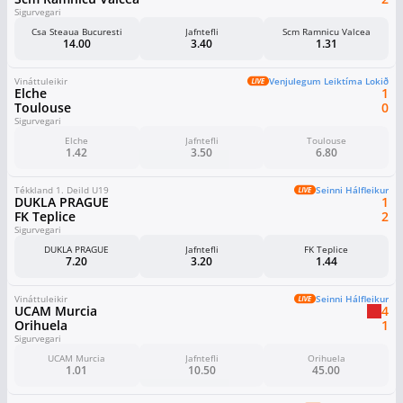
Sigurvegari
Csa Steaua Bucuresti
Jafntefli
Scm Ramnicu Valcea
14.00
3.40
1.31
Vináttuleikir
Venjulegum Leiktíma Lokið
Elche
1
Toulouse
0
Sigurvegari
Elche
Jafntefli
Toulouse
1.42
3.50
6.80
Tékkland 1. Deild U19
Seinni Hálfleikur
DUKLA PRAGUE
1
FK Teplice
2
Sigurvegari
DUKLA PRAGUE
Jafntefli
FK Teplice
7.20
3.20
1.44
Vináttuleikir
Seinni Hálfleikur
UCAM Murcia
4
Orihuela
1
Sigurvegari
UCAM Murcia
Jafntefli
Orihuela
1.01
10.50
45.00