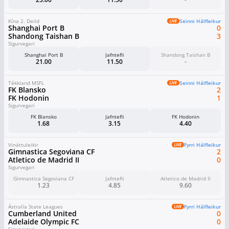
Kína 2. Deild
Seinni Hálfleikur
Shanghai Port B
0
Shandong Taishan B
3
Sigurvegari
Shanghai Port B
Jafntefli
Shandong Taishan B
21.00
11.50
-
Tékkland MSFL
Seinni Hálfleikur
FK Blansko
2
FK Hodonin
1
Sigurvegari
FK Blansko
Jafntefli
FK Hodonin
1.68
3.15
4.40
Vináttuleikir
Fyrri Hálfleikur
Gimnastica Segoviana CF
2
Atletico de Madrid II
0
Sigurvegari
Gimnastica Segoviana CF
Jafntefli
Atletico de Madrid II
1.23
4.85
9.60
Ástralía State Leagues
Fyrri Hálfleikur
Cumberland United
0
Adelaide Olympic FC
0