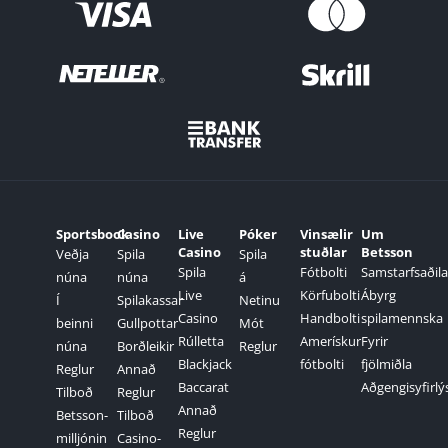
Sportsbook
Casino
Live
Póker
Vinsælir
Um
Casino
stuðlar
Betsson
Veðja
Spila
Spila
Spila
Fótbolti
Samstarfsaðila
núna
núna
á
Live
Körfubolti
Ábyrg
Í
Spilakassar
Netinu
Casino
Handbolti
spilamennska
beinni
Gullpottar
Mót
Rúlletta
Amerískur
Fyrir
núna
Borðleikir
Reglur
Blackjack
fótbolti
fjölmiðla
Reglur
Annað
Baccarat
Aðgengisyfirlý
Tilboð
Reglur
Annað
Betsson-
Tilboð
Reglur
milljónin
Casino-