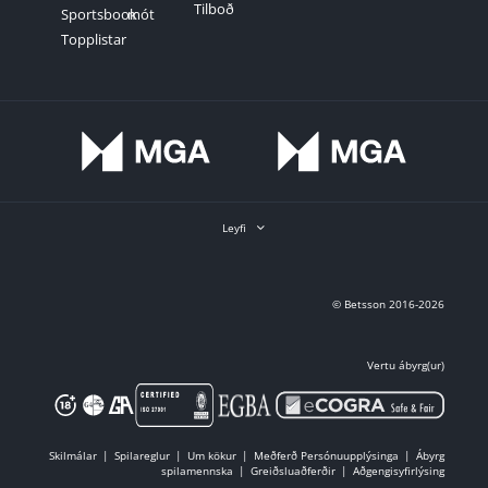
Tilboð
Sportsbook
mót
Topplistar
Leyfi
© Betsson 2016-2026
Vertu ábyrg(ur)
Skilmálar
Spilareglur
Um kökur
Meðferð Persónuupplýsinga
Ábyrg
spilamennska
Greiðsluaðferðir
Aðgengisyfirlýsing