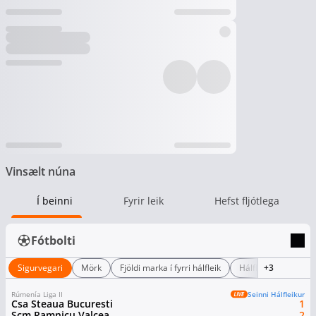
Vinsælt núna
Í beinni
Fyrir leik
Hefst fljótlega
Fótbolti
Sigurvegari
Mörk
Fjöldi marka í fyrri hálfleik
Hálfleiksstaða
+3
Rúmenía Liga II
Seinni Hálfleikur
Csa Steaua Bucuresti
1
Scm Ramnicu Valcea
2