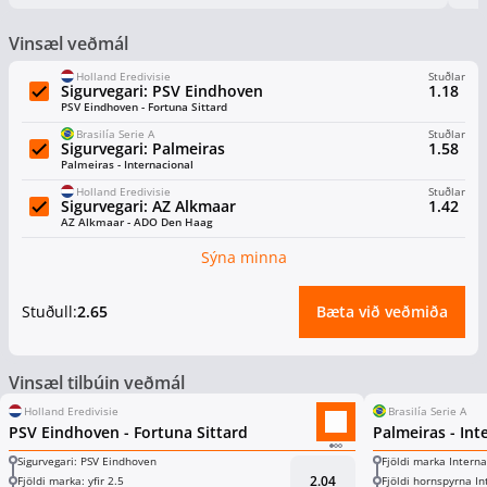
Vinsæl veðmál
Holland Eredivisie
Stuðlar
Sigurvegari: PSV Eindhoven
1.18
PSV Eindhoven - Fortuna Sittard
Brasilía Serie A
Stuðlar
Sigurvegari: Palmeiras
1.58
Palmeiras - Internacional
Holland Eredivisie
Stuðlar
Sigurvegari: AZ Alkmaar
1.42
AZ Alkmaar - ADO Den Haag
Sýna minna
Stuðull:
2.65
Bæta við veðmiða
Vinsæl tilbúin veðmál
Holland Eredivisie
Brasilía Serie A
PSV Eindhoven - Fortuna Sittard
Palmeiras - Int
Sigurvegari: PSV Eindhoven
Fjöldi marka Internac
2.04
Fjöldi marka: yfir 2.5
Fjöldi hornspyrna Int