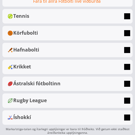
Fara til allra Fótbolti live viðburða
Tennis
Körfubolti
Hafnabolti
Krikket
Ástralski fótboltinn
Rugby League
Íshokkí
Marka/stiga-talan og ítarlegri upplýsingar er bara til fróðleiks. Við getum ekki staðfest
áreiðanleika upplýsinganna.