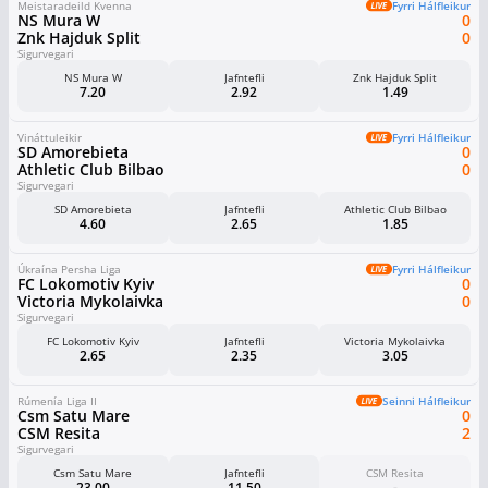
Meistaradeild Kvenna
Fyrri Hálfleikur
NS Mura W
0
Znk Hajduk Split
0
Sigurvegari
NS Mura W
Jafntefli
Znk Hajduk Split
7.20
2.92
1.49
Vináttuleikir
Fyrri Hálfleikur
SD Amorebieta
0
Athletic Club Bilbao
0
Sigurvegari
SD Amorebieta
Jafntefli
Athletic Club Bilbao
4.60
2.65
1.85
Úkraína Persha Liga
Fyrri Hálfleikur
FC Lokomotiv Kyiv
0
Victoria Mykolaivka
0
Sigurvegari
FC Lokomotiv Kyiv
Jafntefli
Victoria Mykolaivka
2.65
2.35
3.05
Rúmenía Liga II
Seinni Hálfleikur
Csm Satu Mare
0
CSM Resita
2
Sigurvegari
Csm Satu Mare
Jafntefli
CSM Resita
23.00
11.50
-