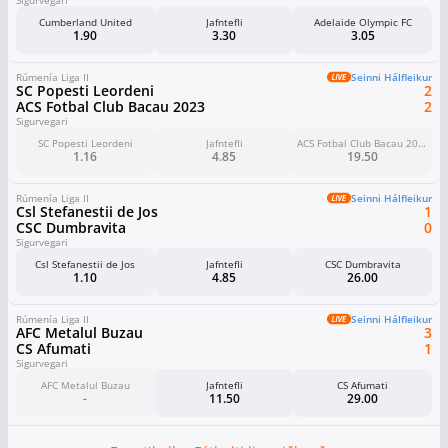
Sigurvegari
Cumberland United
Jafntefli
Adelaide Olympic FC
1.90
3.30
3.05
Rúmenía Liga II
Seinni Hálfleikur
SC Popesti Leordeni
2
ACS Fotbal Club Bacau 2023
2
Sigurvegari
SC Popesti Leordeni
Jafntefli
ACS Fotbal Club Bacau 2023
1.16
4.85
19.50
Rúmenía Liga II
Seinni Hálfleikur
Csl Stefanestii de Jos
1
CSC Dumbravita
0
Sigurvegari
Csl Stefanestii de Jos
Jafntefli
CSC Dumbravita
1.10
4.85
26.00
Rúmenía Liga II
Seinni Hálfleikur
AFC Metalul Buzau
3
CS Afumati
1
Sigurvegari
AFC Metalul Buzau
Jafntefli
CS Afumati
-
11.50
29.00