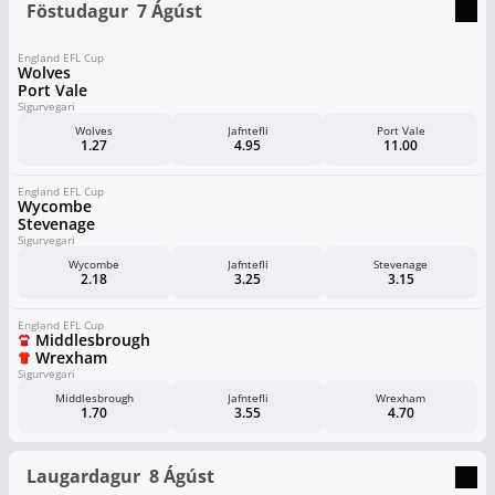
Föstudagur
7 Ágúst
England EFL Cup
Wolves
Port Vale
Sigurvegari
Wolves
Jafntefli
Port Vale
1.27
4.95
11.00
England EFL Cup
Wycombe
Stevenage
Sigurvegari
Wycombe
Jafntefli
Stevenage
2.18
3.25
3.15
England EFL Cup
Middlesbrough
Wrexham
Sigurvegari
Middlesbrough
Jafntefli
Wrexham
1.70
3.55
4.70
Laugardagur
8 Ágúst