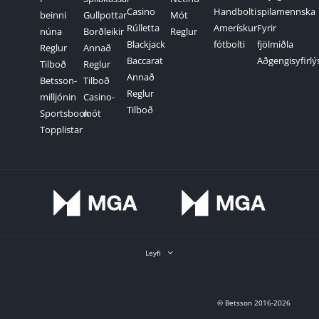
Casino
Handbolti
spilamennska
beinni
Gullpottar
Mót
Rúlletta
Amerískur
Fyrir
núna
Borðleikir
Reglur
Blackjack
fótbolti
fjölmiðla
Reglur
Annað
Baccarat
Aðgengisyfirlý
Tilboð
Reglur
Annað
Betsson-
Tilboð
Reglur
milljónin
Casino-
Tilboð
Sportsbook
mót
Topplistar
Leyfi
© Betsson 2016-2026