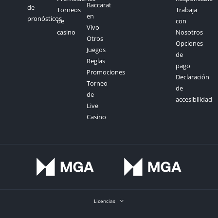
Baccarat
de
Torneos
Trabaja
en
pronósticos
de
con
Vivo
casino
Nosotros
Otros
Opciones
Juegos
de
Reglas
pago
Promociones
Declaración
Torneo
de
de
accesibilidad
Live
Casino
Licencias