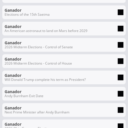
Ganador
Elections of the 15th Saeima
Ganador
An American astronaut to land on Mars before 2029
Ganador
2026 Midterm Elections - Control of Senate
Ganador
2026 Midterm Elections - Control of House
Ganador
Will Donald Trump complete his term as President?
Ganador
Andy Burnham Exit Date
Ganador
Next Prime Minister after Andy Burnham
Ganador