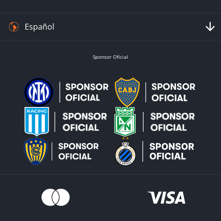
Español
Sponsor Oficial