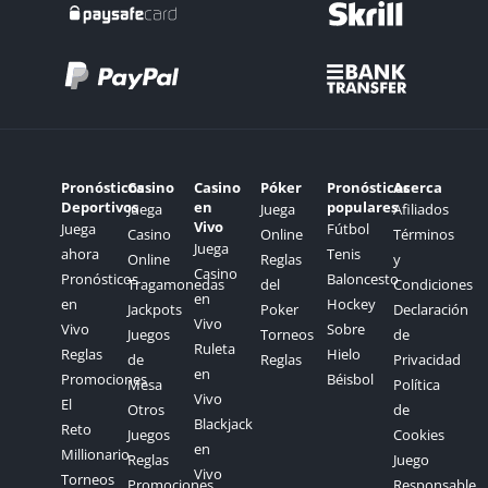
Pronósticos
Casino
Casino
Póker
Pronósticos
Acerca
Deportivos
en
populares
Juega
Juega
Afiliados
Vivo
Juega
Fútbol
Casino
Online
Términos
Juega
ahora
Tenis
Online
Reglas
y
Casino
Pronósticos
Baloncesto
Tragamonedas
del
Condiciones
en
en
Hockey
Jackpots
Poker
Declaración
Vivo
Vivo
Sobre
Juegos
Torneos
de
Ruleta
Reglas
Hielo
de
Reglas
Privacidad
en
Promociones
Béisbol
Mesa
Política
Vivo
El
Otros
de
Blackjack
Reto
Juegos
Cookies
en
Millionario
Reglas
Juego
Vivo
Torneos
Promociones
Responsable