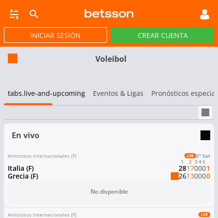
INICIAR SESIÓN
CREAR CUENTA
CASINO EN VIVO
JACKPOTS
PÓKER
DEP VIRTUALES
PROMOCIONES
Voleibol
tabs.live-and-upcoming
Eventos & Ligas
Pronósticos especia
En vivo
Amistosos Internacionales (F)
2º Set
1
2
3
4
5
Italia (F)
28
17
0
0
0
1
Grecia (F)
26
13
0
0
0
0
No disponible
Amistosos Internacionales (F)