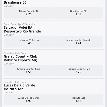
Brasiliense EC
Ganador
Minas Brasilia Df
Brasiliense EC
2.70
1.38
Brasil Superliga C Femenina
Salvador Volei BA
Desportivo Rio Grande
Ganador
Salvador Volei BA
Desportivo Rio Grande
3.45
1.24
Superliga C de Brasil
Grajau Country Club
Itabirito Esporte Mg
Ganador
Grajau Country Club
Itabirito Esporte Mg
1.55
2.25
Superliga C de Brasil
Lucas De Rio Verde
Insituto Ace
Ganador
Lucas De Rio Verde
Insituto Ace
4.90
1.12