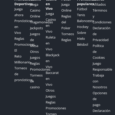
Deportivos
en
populares
Juega
Juega
Afiliados
Vivo
Juega
Fútbol
Casino
Online
Términos
Juega
ahora
Tenis
Online
Reglas
y
Casino
Pronósticos
Baloncesto
Tragamonedas
del
Condiciones
en
en
Hockey
Jackpots
Poker
Declaración
Vivo
Vivo
Sobre
Juegos
Torneos
de
Ruleta
Reglas
Hielo
de
Reglas
Privacidad
en
Promociones
Béisbol
Mesa
Política
Vivo
El
Otros
de
Blackjack
Reto
Juegos
Cookies
en
Millionario
Reglas
Juego
Vivo
Torneos
Promociones
Responsable
Baccarat
de
Torneos
Trabaja
en
pronósticos
de
con
Vivo
casino
Nosotros
Otros
Opciones
Juegos
de
Reglas
pago
Promociones
Declaración
Torneo