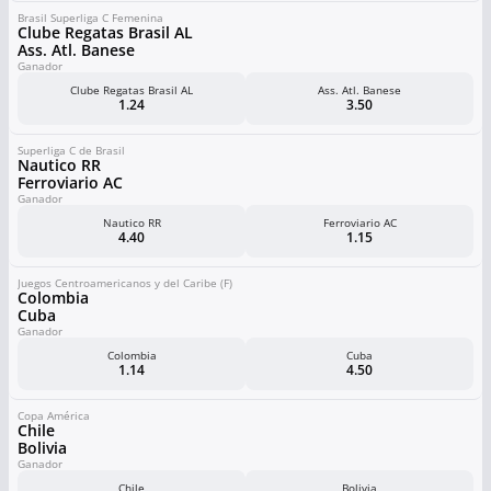
Brasil Superliga C Femenina
Clube Regatas Brasil AL
Ass. Atl. Banese
Ganador
Clube Regatas Brasil AL
Ass. Atl. Banese
1.24
3.50
Superliga C de Brasil
Nautico RR
Ferroviario AC
Ganador
Nautico RR
Ferroviario AC
4.40
1.15
Juegos Centroamericanos y del Caribe (F)
Colombia
Cuba
Ganador
Colombia
Cuba
1.14
4.50
Copa América
Chile
Bolivia
Ganador
Chile
Bolivia