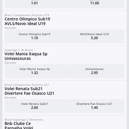
1.01
11.00
Brasil Campeonato Paulista U19
Centro Olimpico Sub19
AVLS/Novo Ideal U19
Ganador
Centro Olimpico Sub19
AVLS/Novo Ideal U19
1.10
5.20
Superliga C de Brasil
Volei Mania Itaqua Sp
Univassouras
Ganador
Volei Mania Itaqua Sp
Univassouras
1.32
2.95
Brasil Campeonato Paulista U21
Volei Renata Sub21
Divertere Fae Osasco U21
Ganador
Volei Renata Sub21
Divertere Fae Osasco U21
2.60
1.40
Brasil Superliga C Femenina
Bnb Clube Ce
Parnaiba Volei