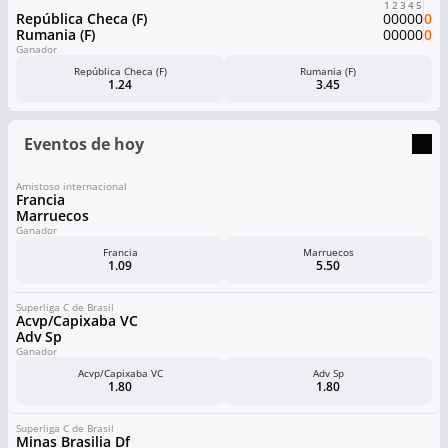
1
2
3
4
5
República Checa (F)
0
0
0
0
0
0
Rumania (F)
0
0
0
0
0
0
Ganador
República Checa (F)
Rumania (F)
1.24
3.45
Eventos de hoy
Amistoso internacional
Francia
Marruecos
Ganador
Francia
Marruecos
1.09
5.50
Superliga C de Brasil
Acvp/Capixaba VC
Adv Sp
Ganador
Acvp/Capixaba VC
Adv Sp
1.80
1.80
Superliga C de Brasil
Minas Brasilia Df