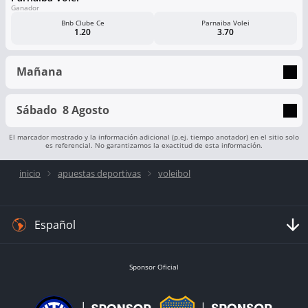
Ganador
Bnb Clube Ce
Parnaiba Volei
1.20
3.70
Mañana
Sábado
8 Agosto
El marcador mostrado y la información adicional (p.ej. tiempo anotador) en el sitio solo
es referencial. No garantizamos la exactitud de esta información.
inicio
apuestas deportivas
voleibol
Español
Sponsor Oficial