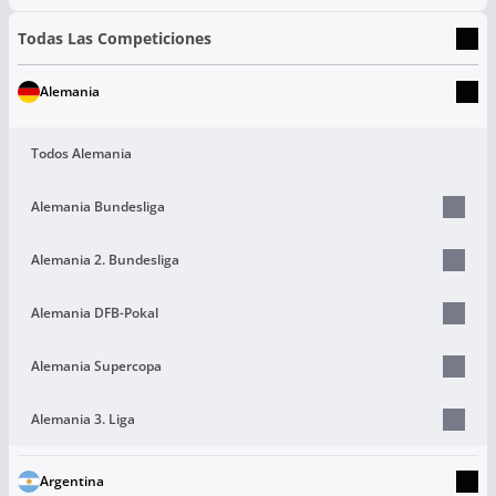
Todas Las Competiciones
Alemania
Todos Alemania
Alemania Bundesliga
Alemania 2. Bundesliga
Alemania DFB-Pokal
Alemania Supercopa
Alemania 3. Liga
Argentina