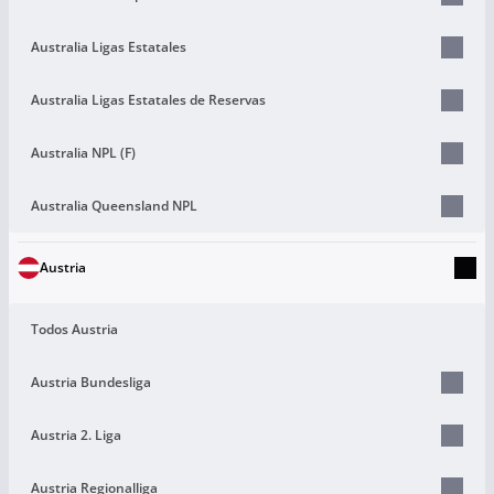
Australia Ligas Estatales
Australia Ligas Estatales de Reservas
Australia NPL (F)
Australia Queensland NPL
Austria
Todos Austria
Austria Bundesliga
Austria 2. Liga
Austria Regionalliga