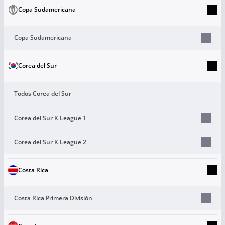
Copa Sudamericana
Copa Sudamericana
Corea del Sur
Todos Corea del Sur
Corea del Sur K League 1
Corea del Sur K League 2
Costa Rica
Costa Rica Primera División