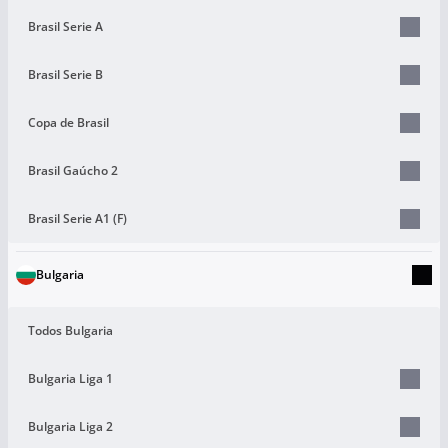
Brasil Serie A
Brasil Serie B
Copa de Brasil
Brasil Gaúcho 2
Brasil Serie A1 (F)
Bulgaria
Todos Bulgaria
Bulgaria Liga 1
Bulgaria Liga 2