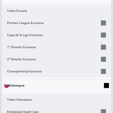
Todos Escocia
Premier League Escocesa
Copa de la Liga Escocesa
1º División Escocesa
2º División Escocesa
Championship Escocesa
Eslovaquia
Todos Eslovaquia
Eslovaquia Super Liga