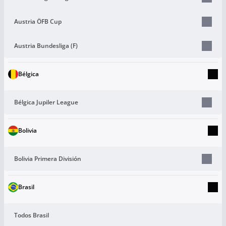
Austria ÖFB Cup
Austria Bundesliga (F)
Bélgica
Bélgica Jupiler League
Bolivia
Bolivia Primera División
Brasil
Todos Brasil