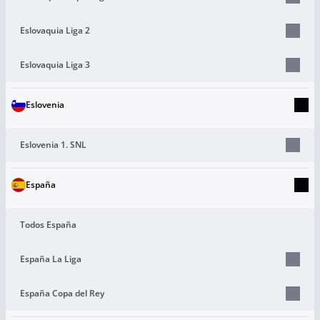
Eslovaquia Liga 2
Eslovaquia Liga 3
Eslovenia
Eslovenia 1. SNL
España
Todos España
España La Liga
España Copa del Rey