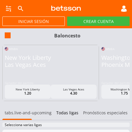
INICIAR SESIÓN
CREAR CUENTA
CASINO EN VIVO
JACKPOTS
PÓKER
DEP VIRTUALES
PROMOCIONES
Baloncesto
WNBA
WNBA
New York Liberty
Washington
Las Vegas Aces
Phoenix Me
Ganador del partido
Ganador del partido
New York Liberty
Las Vegas Aces
Washington My
1.20
4.30
1.75
tabs.live-and-upcoming
Todas ligas
Pronósticos especiales
Selecciona varias ligas