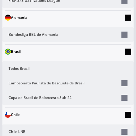
FIBA 3x3 U21 Nations League
Alemania
Bundesliga BBL de Alemania
Brasil
Todos Brasil
Campeonato Paulista de Basquete de Brasil
Copa de Brasil de Baloncesto Sub-22
Chile
Chile LNB