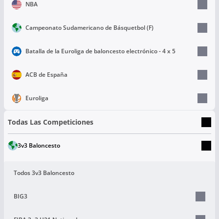
NBA
Campeonato Sudamericano de Básquetbol (F)
Batalla de la Euroliga de baloncesto electrónico - 4 x 5
ACB de España
Euroliga
Todas Las Competiciones
3v3 Baloncesto
Todos 3v3 Baloncesto
BIG3