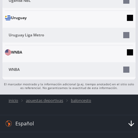
Uganda NBL
Uruguay
Uruguay Liga Metro
WNBA
WNBA
El marcador mostrado y la información adicional (p.ej. tiempo anotador) en el sitio solo
es referencial. No garantizamos la exactitud de esta información.
inicio
apuestas deportivas
baloncesto
Español