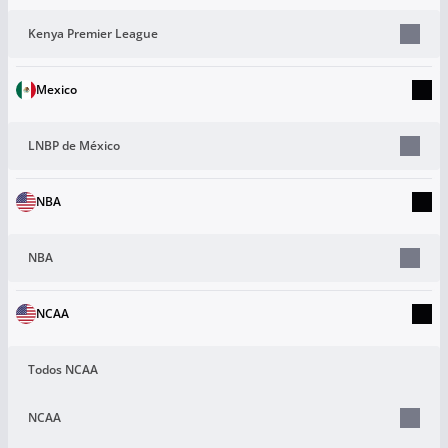
Kenya Premier League
Mexico
LNBP de México
NBA
NBA
NCAA
Todos NCAA
NCAA