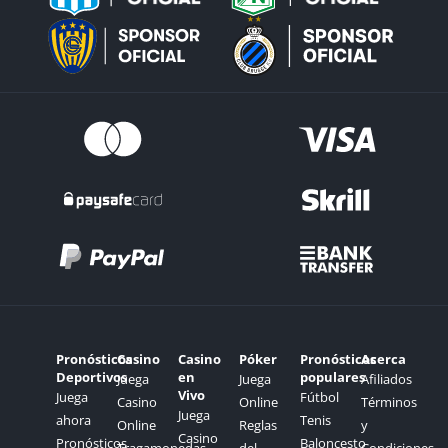
Pronósticos
Casino
Casino
Póker
Pronósticos
Acerca
Deportivos
en
populares
Juega
Juega
Afiliados
Vivo
Juega
Fútbol
Casino
Online
Términos
Juega
ahora
Tenis
Online
Reglas
y
Casino
Pronósticos
Baloncesto