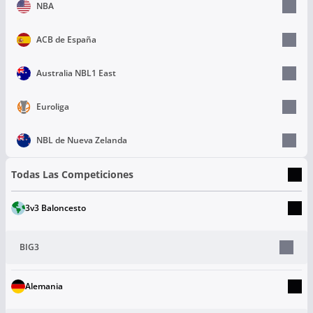
NBA
ACB de España
Australia NBL1 East
Euroliga
NBL de Nueva Zelanda
Todas Las Competiciones
3v3 Baloncesto
BIG3
Alemania