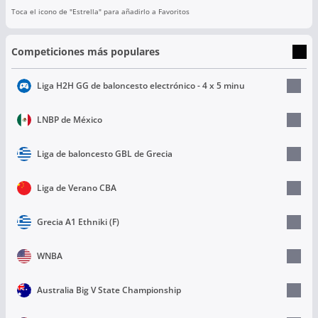
Toca el icono de "Estrella" para añadirlo a Favoritos
Competiciones más populares
Liga H2H GG de baloncesto electrónico - 4 x 5 minu
LNBP de México
Liga de baloncesto GBL de Grecia
Liga de Verano CBA
Grecia A1 Ethniki (F)
WNBA
Australia Big V State Championship