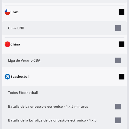
Chile
Chile LNB
China
Liga de Verano CBA
Ebasketball
Todos Ebasketball
Batalla de baloncesto electrónico - 4 x 5 minutos
Batalla de la Euroliga de baloncesto electrónico - 4 x 5