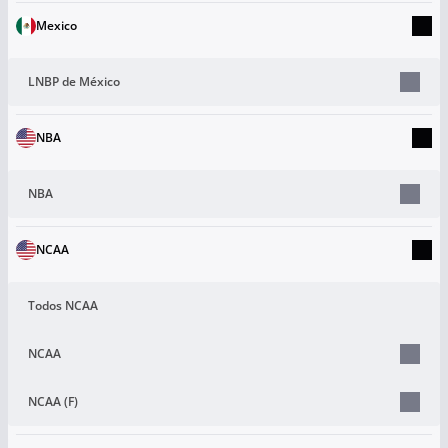
Mexico
LNBP de México
NBA
NBA
NCAA
Todos NCAA
NCAA
NCAA (F)