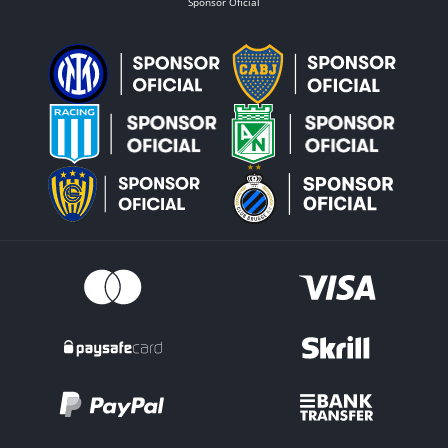
Sponsor Oficial