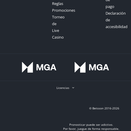
Reglas
pago
Promociones
Declaración
Torneo
de
de
accesibilidad
Live
Casino
Licencias
© Betsson 2016-2026
Pronosticar puede ser adictivo.
Por favor, juegue de forma responsable.