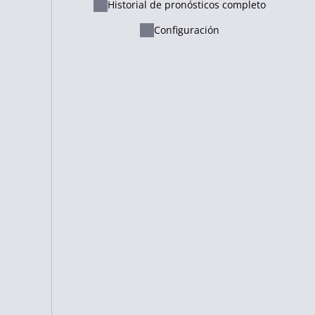
Historial de pronósticos completo
Ελληνικά
Configuración
Русский - Казахстан
Lietuvių
Italiano
Français
Suomi
Cameroon