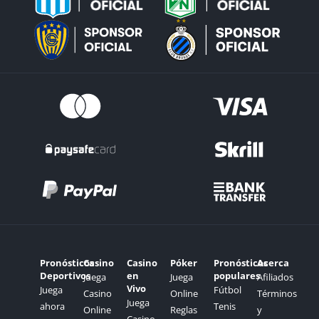
Pronósticos
Casino
Casino
Póker
Pronósticos
Acerca
Deportivos
en
populares
Juega
Juega
Afiliados
Vivo
Juega
Fútbol
Casino
Online
Términos
Juega
ahora
Tenis
Online
Reglas
y