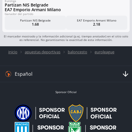
Euroliga
Partizan NIS Belgrade
EA7 Emporio Armani Milano
Ganador del partido
Partizan NIS Belgrade
EA7 Emporio Armani Milano
1.68
2.18
El marcador mostrado y la información adicional (p.ej. tiempo anotador) en el sitio solo
es referencial. No garantizamos la exactitud de esta información.
inicio
apuestas deportivas
baloncesto
euroleague
Español
Sponsor Oficial