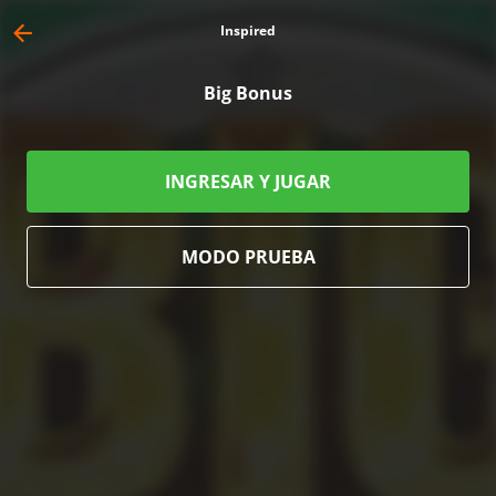
Inspired
Big Bonus
CASINO EN VIVO
JACKPOTS
PÓKER
DEP VIRTUALES
PROMOCIONES
INGRESAR Y JUGAR
MODO PRUEBA