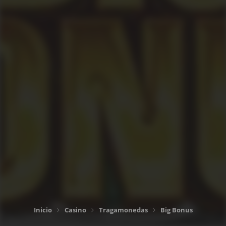
Inicio
Casino
Tragamonedas
Big Bonus