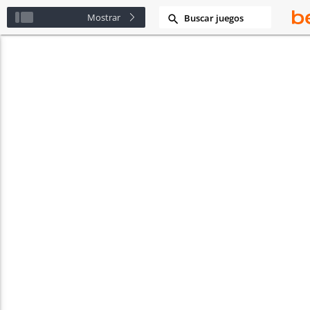
Mostrar
Buscar juegos
kjackX
14