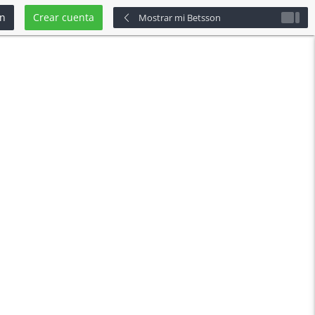
ón
Crear cuenta
Mostrar mi Betsson