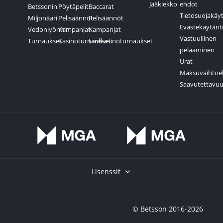
Jääkiekko
ehdot
Betssonin
Pöytäpelit
Baccarat
Tietosuojakäy
Miljonääri
Pelisäännöt
Pelisäännöt
Evästekäytänt
Vedonlyönnin
Kampanjat
Kampanjat
Vastuullinen
Turnaukset
Kasinoturnaukset
Livekasinoturnaukset
pelaaminen
Urat
Maksuvaihtoe
Saavutettavuu
Lisenssit
© Betsson 2016-2026