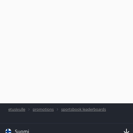
etusivulle
promotions
sportsbook leaderboards
Suomi