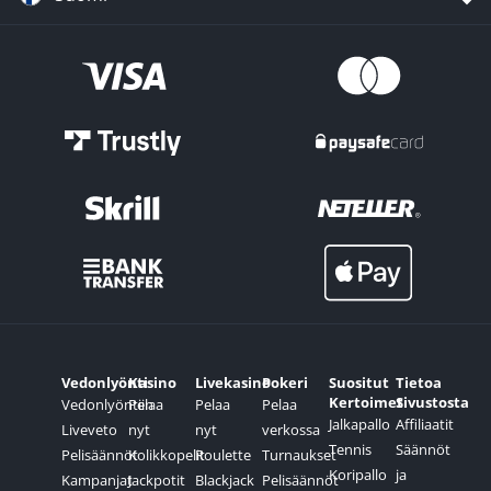
Vedonlyönti
Kasino
Livekasino
Pokeri
Suositut
Tietoa
Kertoimet
Sivustosta
Vedonlyöntiin
Pelaa
Pelaa
Pelaa
Jalkapallo
Affiliaatit
Liveveto
nyt
nyt
verkossa
Tennis
Säännöt
Pelisäännöt
Kolikkopelit
Roulette
Turnaukset
Koripallo
ja
Kampanjat
Jackpotit
Blackjack
Pelisäännöt