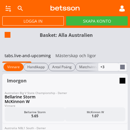
LOGGA IN
SKAPA KONTO
JACKPOTTSPEL
LIVEBET
TRAV OCH GALOPP
POKER
NYHETER
Basket: Alla Australien
tabs.live-and-upcoming
Mästerskap och ligor
Vinnare
Handikapp
Antal Poäng
Matchvinnare 1X2
+3
Totalt a
Imorgon
Australien Big V State Championship - Damer
Bellarine Storm
McKinnon W
Vinnare
Bellarine Storm
McKinnon W
5.65
1.07
Australia NBL1 South - Damer