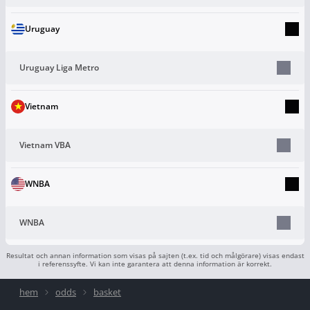
Uruguay
Uruguay Liga Metro
Vietnam
Vietnam VBA
WNBA
WNBA
Resultat och annan information som visas på sajten (t.ex. tid och målgörare) visas endast
i referenssyfte. Vi kan inte garantera att denna information är korrekt.
hem
odds
basket