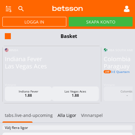
LOGGA IN
SKAPA KONTO
JACKPOTTSPEL
LIVEBET
TRAV OCH GALOPP
POKER
NYHETER
Basket
WNBA
FIBA SOUTH AMER
Indiana Fever
Colombia
Las Vegas Aces
Paraguay
3:e Quartern
Vinnare
Vinnare
Indiana Fever
Las Vegas Aces
Colombia
1.88
1.88
-
tabs.live-and-upcoming
Alla Ligor
Vinnarspel
Välj flera ligor