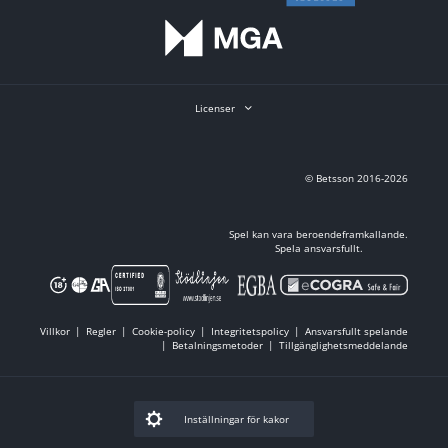
spanska ACB, Grekland Basket League, Serie A i Italien, för att nämna några av
dem. Självklart hittar du också basket-odds på vår egen Svenska Basketligan. När
de stora internationella mästerskapen ska avgöras – EM, VM och sommarspelen
– då hittar du konkurrenskraftiga odds här på Betsson.
Licenser
© Betsson 2016-2026
Spel kan vara beroendeframkallande.
Spela ansvarsfullt.
Villkor
Regler
Cookie-policy
Integritetspolicy
Ansvarsfullt spelande
Betalningsmetoder
Tillgänglighetsmeddelande
Inställningar för kakor