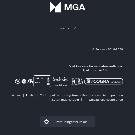
Licenser
© Betsson 2016-2026
Spel kan vara beroendeframkallande.
Spela ansvarsfullt.
Villkor
Regler
Cookie-policy
Integritetspolicy
Ansvarsfullt spelande
Betalningsmetoder
Tillgänglighetsmeddelande
Inställningar för kakor