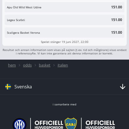
151.00
Apu Old Wild West Udine
151.00
Legea Scafati
151.00
Scaligera Basket Verona
Spelet stänger 19 juni 2027, 22:00
Resultat och annan information som visas på sajten (t.ex. tid och målgörare) visas endast
i referenssyfte. Vi kan inte garantera att denna information är korrekt.
hem
odds
basket
italien
Svenska
i samarbete med