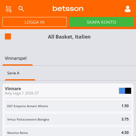
LOGGA IN
SKAPA KONTO
JACKPOTTSPEL
LIVEBET
TRAV OCH GALOPP
POKER
NYHETER
All Basket, Italien
Vinnarspel
Serie A
Vinnare
Italy Lega 1 2026-27
1.50
EA7 Emporio Armani Milano
3.75
Virtus Pallacanestro Bologna
4.50
Maxima Roma