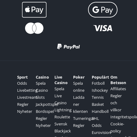
Sport
Casino
Live
Poker
Populärt
Om
Casino
Betsson
Odds
Spela
Spela
Fotboll
Spela
Affiliates
Livebetting
Casino
online
Ishockey
Live
Regler
Livestream
Slots
Ladda
Tennis
Casino
och
Regler
Jackpottspel
ner
Basket
Lightning
villkor
Nyheter
Bordsspel
klienten
Handboll
Roulette
Integritetspoli
Regler
Turneringar
SHL
Svensk
Cookie-
Nyheter
Regler
Odds
Blackjack
policy
Eurovision