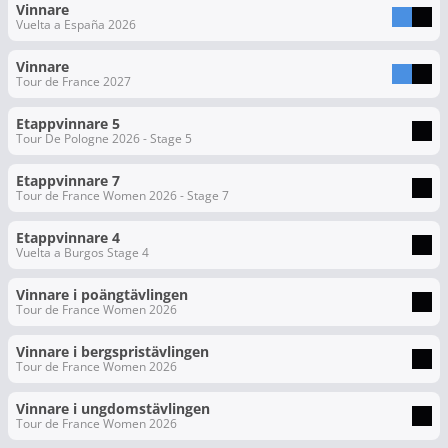
Vinnare
Vuelta a España 2026
Vinnare
Tour de France 2027
Etappvinnare 5
Tour De Pologne 2026 - Stage 5
Etappvinnare 7
Tour de France Women 2026 - Stage 7
Etappvinnare 4
Vuelta a Burgos Stage 4
Vinnare i poängtävlingen
Tour de France Women 2026
Vinnare i bergspristävlingen
Tour de France Women 2026
Vinnare i ungdomstävlingen
Tour de France Women 2026