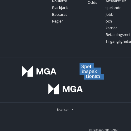
Roulette
Ansvarsfullt
Odds
Blackjack
spelande
Baccarat
Jobb
Regler
och
karriär
Betalningsme
Tillgänglighe
Licenser
© Betsson 2016-2026