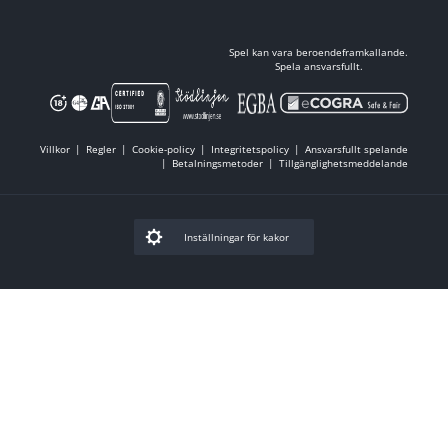
Spel kan vara beroendeframkallande.
Spela ansvarsfullt.
Villkor
Regler
Cookie-policy
Integritetspolicy
Ansvarsfullt spelande
Betalningsmetoder
Tillgänglighetsmeddelande
Inställningar för kakor