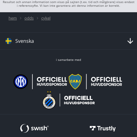
Resultat och annan information som visas på sajten (t.ex. tid och målgörare) visas endast
i referenssyfte. Vi kan inte garantera att denna information är korrekt.
hem
odds
cykel
Svenska
i samarbete med