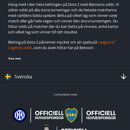
Häng med i den heta bettingen på Dota 2 med Betssons odds. Vi
sätter odds på alla stora turneringar och de hetaste matcherna
med världens bästa spelare. Betta på vilket lag som vinner varje
match eller går hela vägen och vinner den stora turneringen. Du
hittar odds på matcher där du kan betta på vinnare, antal kartor
och vilket lag som vinner till rätt resultat.
Betting på Dota 2 påminner mycket om att spela på
League of
Legends odds
, som du även hittar här på Betsson.
Visa mer
Populära Dota 2 odds
Svenska
Det populäraste spelen som vi erbjuder är givetvis oddset där du
kan tippa vilket lag som vinner matchen. Det här är det vanligaste
oddset oavsett sport om det är e-sport eller ej. Det gäller även för
exempelvis våra
Counter-Strike odds
.
i samarbete med
I bettingen på Dota 2 kan du också spela på antal kartor, det vill
säga om du tror att det blir över eller under 2,5 kartor. Oddset
varierar beroende på favoritskapet, precis som vanligt. Du kan
också spela på handikapp, som ger ett teoretiskt handikapp eller
fördel för ett av lagen och på så vis påverkar oddset.