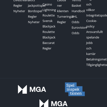
Livestream
Slots
Ladda
Tennis
Casino
och
Regler
Jackpottspel
ner
Basket
Betsson är ett svenskt spelbolag med svensk spellicens och vi
Lightning
villkor
Nyheter
Bordsspel
klienten
Handboll
erbjuder
odds
på allt från sport, nöjeshändelser eller politik. Det är
Roulette
Integritetspoli
därför en självklarhet för oss att erbjuda odds på e-sporter som
Regler
Turneringar
SHL
Svensk
Cookie-
Dota 2.
Nyheter
Regler
Odds
Blackjack
policy
Eurovision
Roulette
Ansvarsfullt
Odds
Blackjack
spelande
Baccarat
Jobb
Regler
och
karriär
Betalningsme
Tillgänglighe