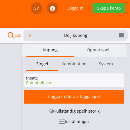
SV
Logga in
Skapa konto
English
Svenska
Sök
Dölj kupong
Kupong
Öppna spel
Singel
Kombination
System
Insats
Potentiell vinst
Logga in för att lägga spel
Fullständig spelhistorik
Inställningar