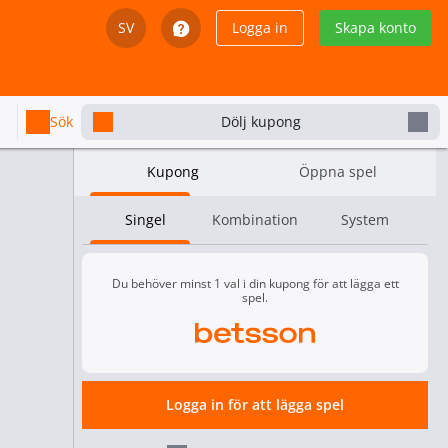
SV
Logga in
Skapa konto
English
Svenska
Sök
Dölj kupong
Kupong
Öppna spel
Singel
Kombination
System
Du behöver minst 1 val i din kupong för att lägga ett
spel.
--> Setvinnare
Sethandikapp
acao
Sydkorea
Macao
+2.5
Syd
3.00
-
Logga in för att lägga spel
4.40
--> Setvinnare