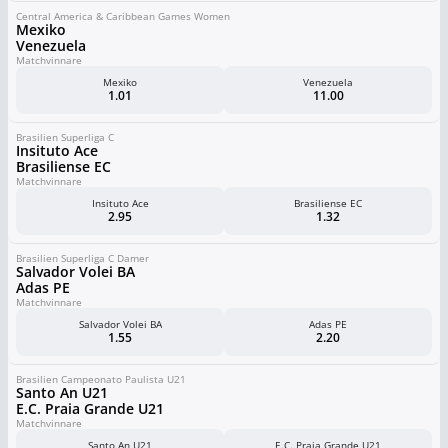
Central America & Caribbean Games Women
Mexiko
Venezuela
Matchvinnare
Mexiko
Venezuela
1.01
11.00
Brasilien Superliga C
Insituto Ace
Brasiliense EC
Matchvinnare
Insituto Ace
Brasiliense EC
2.95
1.32
Brasilien Superliga C Damer
Salvador Volei BA
Adas PE
Matchvinnare
Salvador Volei BA
Adas PE
1.55
2.20
Brasilien Campeonato Paulista U21
Santo An U21
E.C. Praia Grande U21
Matchvinnare
Santo An U21
E.C. Praia Grande U21