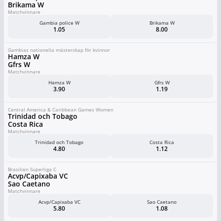
Brikama W
Matchvinnare
Gambia police W
Brikama W
1.05
8.00
Gambias nationella mästerskap för kvinnor
Hamza W
Gfrs W
Matchvinnare
Hamza W
Gfrs W
3.90
1.19
Central America & Caribbean Games Women
Trinidad och Tobago
Costa Rica
Matchvinnare
Trinidad och Tobago
Costa Rica
4.80
1.12
Brasilien Superliga C
Acvp/Capixaba VC
Sao Caetano
Matchvinnare
Acvp/Capixaba VC
Sao Caetano
5.80
1.08