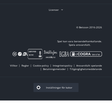
tippar matchvinnare, setresultat och poäng, precis som vanligt.
Är volleyboll en stor sport?
Licenser
Ja, faktum är att den är en av världens största sporter, beroende
på hur man räknas, men sett till antalet utövare så är det rimligt
att gradera den som en av världens största sporter.
© Betsson 2016-2026
Spel kan vara beroendeframkallande.
Spela ansvarsfullt.
Villkor
Regler
Cookie-policy
Integritetspolicy
Ansvarsfullt spelande
Betalningsmetoder
Tillgänglighetsmeddelande
Inställningar för kakor