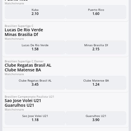
Matchvinnare
Kuba
Puerto Rico
2.10
1.60
Brasilien Superliga C
Lucas De Rio Verde
Minas Brasilia Df
Matchvinnare
Lucas De Rio Verde
Minas Brasilia Df
1.58
2.15
Brasilien Superliga C Damer
Clube Regatas Brasil AL
Clube Matense BA
Matchvinnare
Clube Regatas Brasil AL
Clube Matense BA
3.45
1.24
Brasilien Campeonato Paulista U21
Sao Jose Volei U21
Guarulhos U21
Matchvinnare
Sao Jose Volei U21
Guarulhos U21
1.18
3.90