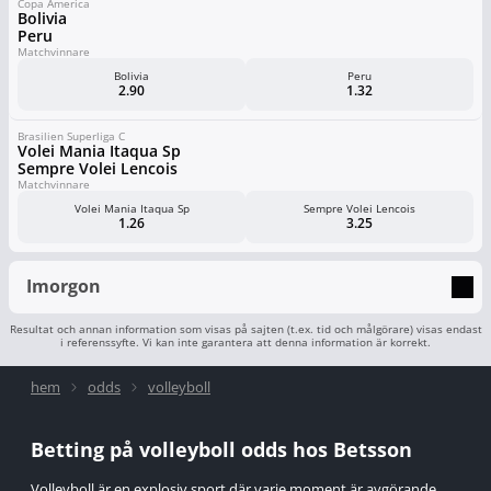
Copa America
Bolivia
Peru
Matchvinnare
Bolivia
Peru
2.90
1.32
Brasilien Superliga C
Volei Mania Itaqua Sp
Sempre Volei Lencois
Matchvinnare
Volei Mania Itaqua Sp
Sempre Volei Lencois
1.26
3.25
Imorgon
Resultat och annan information som visas på sajten (t.ex. tid och målgörare) visas endast
i referenssyfte. Vi kan inte garantera att denna information är korrekt.
hem
odds
volleyboll
Betting på volleyboll odds hos Betsson
Volleyboll är en explosiv sport där varje moment är avgörande