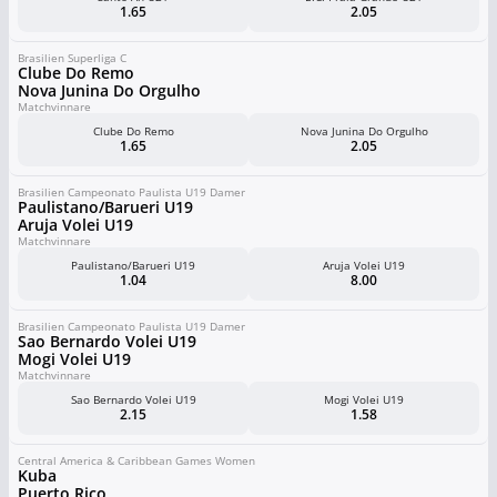
1.65
2.05
Brasilien Superliga C
Clube Do Remo
Nova Junina Do Orgulho
Matchvinnare
Clube Do Remo
Nova Junina Do Orgulho
1.65
2.05
Brasilien Campeonato Paulista U19 Damer
Paulistano/Barueri U19
Aruja Volei U19
Matchvinnare
Paulistano/Barueri U19
Aruja Volei U19
1.04
8.00
Brasilien Campeonato Paulista U19 Damer
Sao Bernardo Volei U19
Mogi Volei U19
Matchvinnare
Sao Bernardo Volei U19
Mogi Volei U19
2.15
1.58
Central America & Caribbean Games Women
Kuba
Puerto Rico