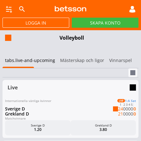
LOGGA IN
SKAPA KONTO
JACKPOTTSPEL
LIVEBET
TRAV OCH GALOPP
POKER
NYHETER
Volleyboll
tabs.live-and-upcoming
Mästerskap och ligor
Vinnarspel
Live
Internationella vänliga kvinnor
1:a Set
1
2
3
4
5
Sverige D
24
0
0
0
0
0
Grekland D
21
0
0
0
0
0
Matchvinnare
Sverige D
Grekland D
1.20
3.80