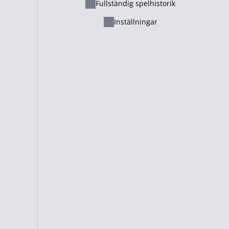
Fullständig spelhistorik
Recreio da Juventude U19 W
-1.5
Över 174.5
Under 174.5
1.95
1.82
1.82
Inställningar
örare) visas endast i referenssyfte. Vi kan inte garantera att denna information är korrekt.
 av odds för dig som vill kombinera underhållningen av volleyboll med spän
dning i världen.
 på det sena 80-talet och tidiga 90-talet. Bland annat under främst 1989 i EM
r de här åren.
nal.
ta ligorna och mästerskapen.
Följ oss på
n Japan, Polen och Frankrike får räknas till toppskiktet.
 av Elitserien för damer och herrar.