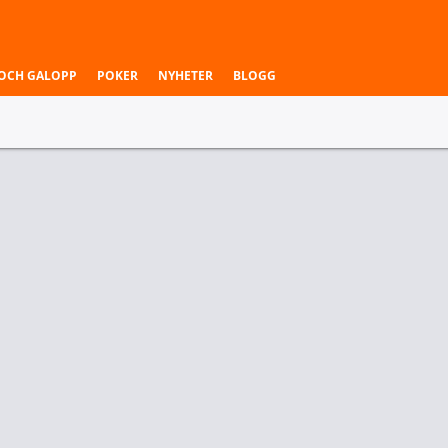
 OCH GALOPP
POKER
NYHETER
BLOGG
terskap och ligor
Vinnarspel
atchvinnare
Sethandikapp
Ginastica NH U19 W
C Notre Dame U19 W
Ginastica NH U19 W
-2.5
1.18
3.90
1.95
atchvinnare
Sethandikapp