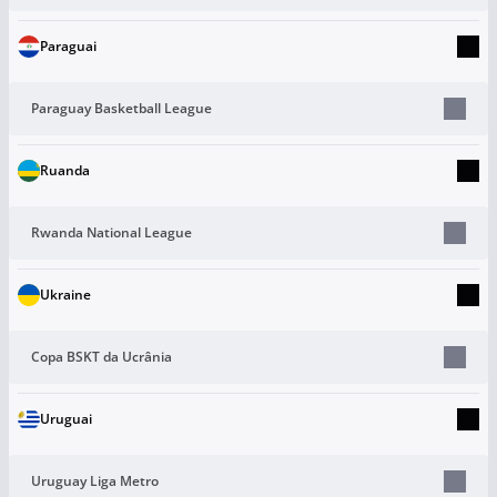
Paraguai
Paraguay Basketball League
Ruanda
Rwanda National League
Ukraine
Copa BSKT da Ucrânia
Uruguai
Uruguay Liga Metro