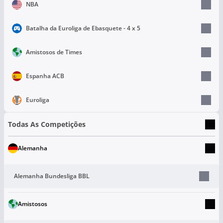
NBA
Batalha da Euroliga de Ebasquete - 4 x 5
Amistosos de Times
Espanha ACB
Euroliga
Todas As Competições
Alemanha
Alemanha Bundesliga BBL
Amistosos