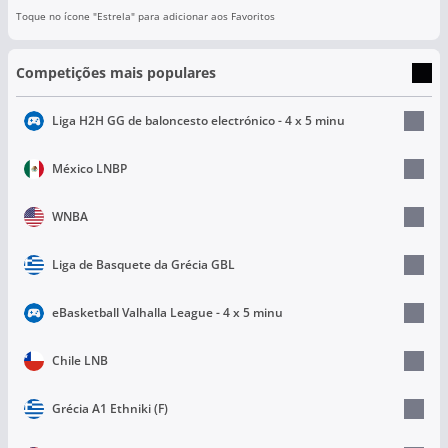
Toque no ícone "Estrela" para adicionar aos Favoritos
Competições mais populares
Liga H2H GG de baloncesto electrónico - 4 x 5 minu
México LNBP
WNBA
Liga de Basquete da Grécia GBL
eBasketball Valhalla League - 4 x 5 minu
Chile LNB
Grécia A1 Ethniki (F)