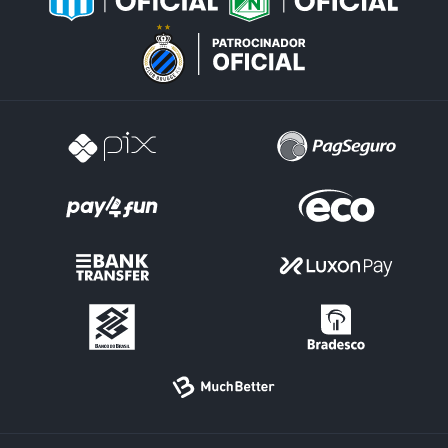
Como fazer apostas de basquete na Betsson
Fazer uma
aposta de basquete
na Betsson é muito fácil e
emocionante. Basta seguir este passo a passo:
Escolha sua partida:
na categoria Basquetebol, em “
Apostas esportivas
”
e “Basquetebol”, você encontrará todos os jogos de basquetebol da NBA
ou da Euroliga. E também os torneios por país. Escolha sua partida
favorita. Por exemplo, Pacers x Knicks.
Analise os diferentes mercados de apostas:
depois de selecionar o jogo
em que deseja apostar, você verá os mercados disponíveis. Em outras
palavras, os tipos de apostas para esse jogo. Vencedor do jogo, Picks
Spread, Total Picks, Total Picks 3-way e Total Picks time da casa, entre
outros. Nesse ponto, se você não tiver uma conta Betsson, deverá abrir
uma, caso contrário, continue como de costume e faça o login.
Escolha sua aposta e verifique as probabilidades:
depois de selecionar
a liga e o jogo, você precisa verificar as probabilidades do jogo. Clique
para confirmar sua aposta.
Insira a quantia de dinheiro para apostar:
você verá seu bilhete com o
jogo, o tipo de aposta e as probabilidades. Você só precisa inserir a
quantia de dinheiro que deseja apostar. A Betsson revelará
automaticamente seus possíveis ganhos futuros com base na aposta,
nas probabilidades e na quantia em dinheiro.
Confirme sua aposta:
nesta etapa, você precisa revisar todos os dados
e verificar se há erros. Em seguida, clique em “Confirm bet” (Confirmar
aposta).