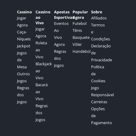
Competições de basquete que você pode apostar
na Betsson
Cassino
Cassino
Apostas
Popular
Sobre
Como dissemos a você, a Betsson Brasil não tem apenas a NBA e
ao
Esportivas
Agora
Jogar
Afiliados
a Euroliga, mas muitos outros campeonatos de várias ligas. Estes
Vivo
Eventos
Futebol
Agora
Termos
são apenas alguns dos mais representativos:
Jogar
Ao
Tênis
Caça-
e
Agora
Vivo
Basquete
Pré-temporada da
NBA
:
esse é um período importante dessa liga que
Níqueis
Condições
dura várias semanas. Nesses jogos, mede-se o nível de desempenho das
Roleta
Agora
Vôlei
Jackpot
Declaração
equipes, o desempenho dos atletas individuais e como cada jogador se
ao
encaixa no jogo coletivo da NBA. Celtics e Lakers vs. Clippers são
Regras
Handebol
Jogos
de
importantes.
Vivo
dos
de
Brasil NBB
:
é o Novo Basquete Brasil, um torneio organizado pela LNB
Privacidade
Blackjack
ou Liga Nacional de Baloncesto e é um campeonato de basquete
Jogos
Mesa
Política
profissional masculino no país endossado pela Confederação Brasileira
ao
de Basquete.
Outros
de
Euroleague
:
é o equivalente à NBA na Europa. Os principais clubes
Vivo
Jogos
Cookies
profissionais de basquete por nação participam desse campeonato.
Bacará
Regras
Jogo
ao
dos
Responsável
Tipos de apostas de basquete disponíveis na
Vivo
Jogos
Carreiras
Betsson
Regras
Opções
dos
Seja na NBA, na Euroliga, no Brasil NBB ou em outras
de
competições, a Betsson oferece uma variedade de maneiras de
Jogos
Pagamento
apostar em uma grande quantidade. As listadas abaixo são as
mais importantes: