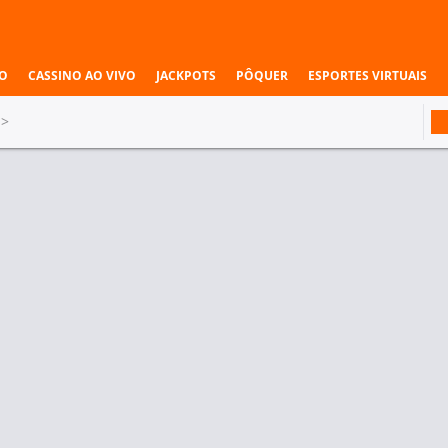
NO
CASSINO AO VIVO
JACKPOTS
PÔQUER
ESPORTES VIRTUAIS
>
Total De Pontos
Vencedor Da Partida
Total De Pontos De Casa
To
Spread de Pontos
t Rollers
Ipswich
Gold Coast Rollers
-8.5
Ipsw
26
3.15
1.76
1