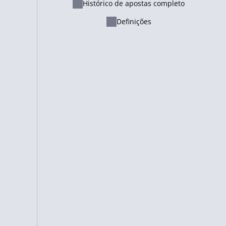
o site são apenas para referência. Não garantimos a precisão dessas informações.
Histórico de apostas completo
Definições
Siga-nos
arceria com