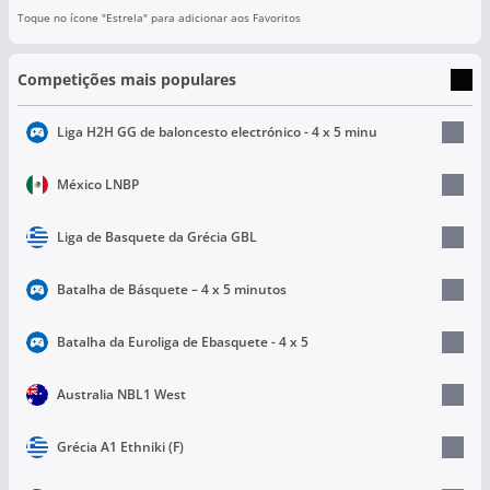
Toque no ícone "Estrela" para adicionar aos Favoritos
Competições mais populares
Liga H2H GG de baloncesto electrónico - 4 x 5 minu
México LNBP
Liga de Basquete da Grécia GBL
Batalha de Básquete – 4 x 5 minutos
Batalha da Euroliga de Ebasquete - 4 x 5
Australia NBL1 West
Grécia A1 Ethniki (F)