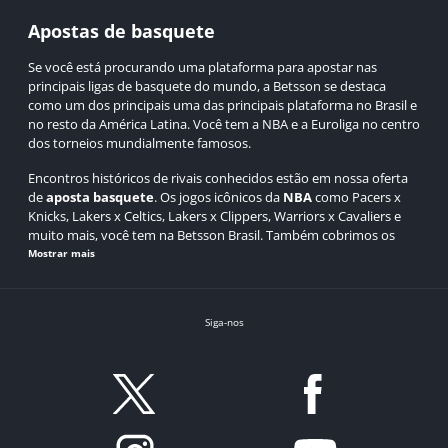
Apostas de basquete
Se você está procurando uma plataforma para apostar nas
principais ligas de basquete do mundo, a Betsson se destaca
como um dos principais uma das principais plataforma no Brasil e
no resto da América Latina. Você tem a NBA e a Euroliga no centro
dos torneios mundialmente famosos.
Encontros históricos de rivais conhecidos estão em nossa oferta
de
aposta basquete
. Os jogos icônicos da
NBA
como Pacers x
Knicks, Lakers x Celtics, Lakers x Clippers, Warriors x Cavaliers e
muito mais, você tem na Betsson Brasil. Também cobrimos os
times da Euroliga em duelos titânicos, como Real Madrid x
Mostrar mais
Baskonia, Barcelona x Olympiacos, Mônaco x Fenerbahçe e
Panathinaikos x Maccabi Tel Aviv.
Siga-nos
Benefícios de fazer suas apostas em basquete na
Betsson
As razões que damos aos brasileiros para
apostar em ligas de
basquete
na Betsson são muitas e variadas. Aqui estão os
principais: