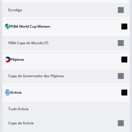
Euroliga
FIBA World Cup Women
FIBA Copa do Mundo (F)
Filipinas
Copa do Governador das Filipinas
Grécia
Tudo Grécia
Copa da Grécia