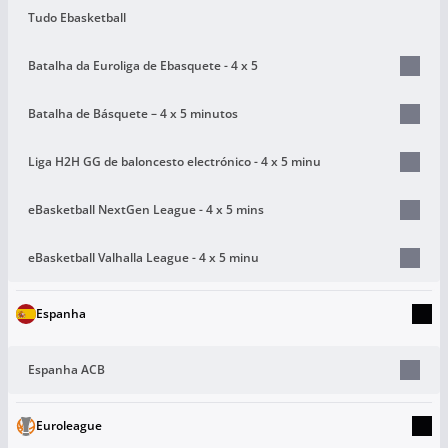
Tudo Ebasketball
Batalha da Euroliga de Ebasquete - 4 x 5
Batalha de Básquete – 4 x 5 minutos
Liga H2H GG de baloncesto electrónico - 4 x 5 minu
eBasketball NextGen League - 4 x 5 mins
eBasketball Valhalla League - 4 x 5 minu
Espanha
Espanha ACB
Euroleague