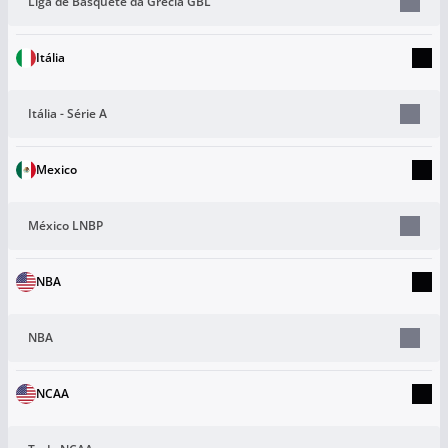
Liga de Basquete da Grécia GBL
Itália
Itália - Série A
Mexico
México LNBP
NBA
NBA
NCAA