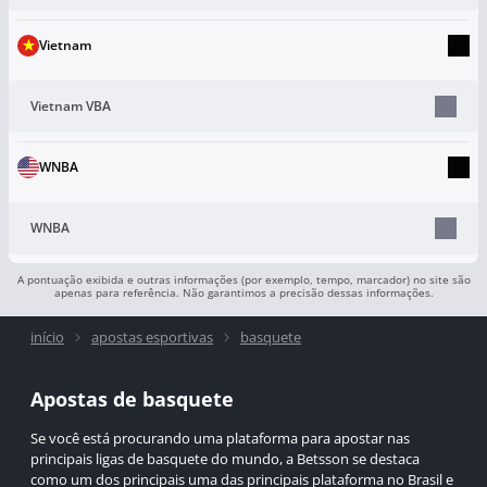
Vietnam
Vietnam VBA
WNBA
WNBA
A pontuação exibida e outras informações (por exemplo, tempo, marcador) no site são
apenas para referência. Não garantimos a precisão dessas informações.
início
apostas esportivas
basquete
Apostas de basquete
Se você está procurando uma plataforma para apostar nas
principais ligas de basquete do mundo, a Betsson se destaca
como um dos principais uma das principais plataforma no Brasil e