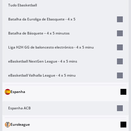
Tudo Ebasketball
Batalha da Euroliga de Ebasquete - 4 x 5
Batalha de Básquete – 4 x 5 minutos
Liga H2H GG de baloncesto electrónico - 4 x 5 minu
eBasketball NextGen League - 4 x 5 mins
eBasketball Valhalla League - 4 x 5 minu
Espanha
Espanha ACB
Euroleague