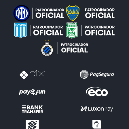
Interface
Nosso site e app são fáceis de usar, permitindo acesso rápido
amigável e
às categorias da NBA e Euroliga. Ideal para todos os jogadores,
responsiva
inclusive iniciantes.
A Betsson Brasil lhe dá a chance de experimentar a emoção do
Apostas ao
basquete ao vivo na Euroliga e na NBA, fazendo apostas ao vivo
vivo
em tempo real durante o curso de cada partida.
Como fazer apostas de basquete na Betsson
Fazer uma
aposta de basquete
na Betsson é muito fácil e
emocionante. Basta seguir este passo a passo:
Escolha sua partida:
na categoria Basquetebol, em “
Apostas esportivas
”
e “Basquetebol”, você encontrará todos os jogos de basquetebol da NBA
ou da Euroliga. E também os torneios por país. Escolha sua partida
favorita. Por exemplo, Pacers x Knicks.
Analise os diferentes mercados de apostas:
depois de selecionar o jogo
em que deseja apostar, você verá os mercados disponíveis. Em outras
palavras, os tipos de apostas para esse jogo. Vencedor do jogo, Picks
Spread, Total Picks, Total Picks 3-way e Total Picks time da casa, entre
outros. Nesse ponto, se você não tiver uma conta Betsson, deverá abrir
uma, caso contrário, continue como de costume e faça o login.
Escolha sua aposta e verifique as probabilidades:
depois de selecionar
a liga e o jogo, você precisa verificar as probabilidades do jogo. Clique
para confirmar sua aposta.
Insira a quantia de dinheiro para apostar:
você verá seu bilhete com o
jogo, o tipo de aposta e as probabilidades. Você só precisa inserir a
quantia de dinheiro que deseja apostar. A Betsson revelará