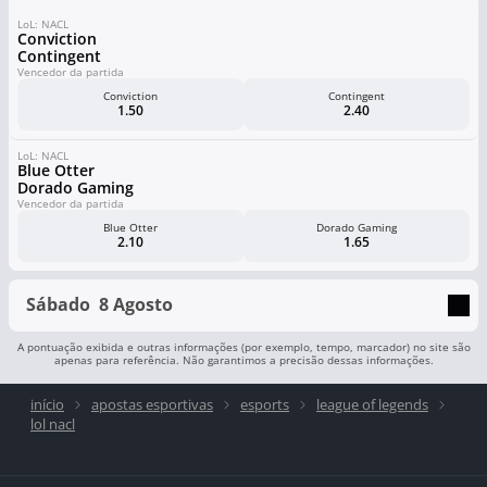
LoL: NACL
Conviction
Contingent
Vencedor da partida
Conviction
Contingent
1.50
2.40
LoL: NACL
Blue Otter
Dorado Gaming
Vencedor da partida
Blue Otter
Dorado Gaming
2.10
1.65
Sábado
8 Agosto
A pontuação exibida e outras informações (por exemplo, tempo, marcador) no site são
apenas para referência. Não garantimos a precisão dessas informações.
início
apostas esportivas
esports
league of legends
lol nacl