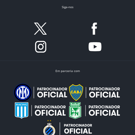
Siga-nos
Em parceria com