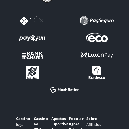
Cassino
Cassino
Apostas
Popular
Sobre
ao
Esportivas
Agora
Jogar
Afiliados