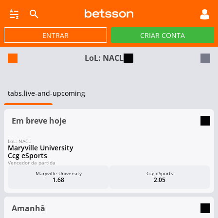
ENTRAR
CRIAR CONTA
SINO
CASSINO AO VIVO
JACKPOTS
PÔQUER
ESPORTES VIRTUAIS
BLO
LoL: NACL
tabs.live-and-upcoming
Em breve hoje
LoL: NACL
Maryville University
Ccg eSports
Vencedor da partida
Maryville University
Ccg eSports
1.68
2.05
Amanhã