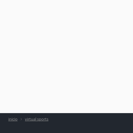
inicio
virtual sports