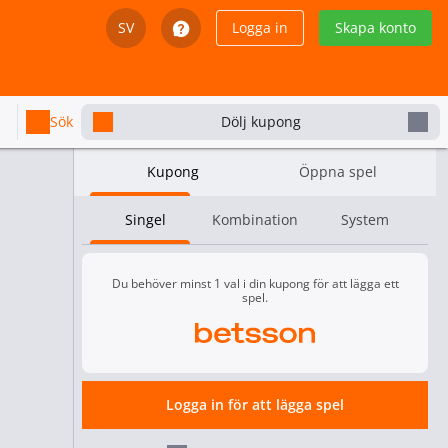
SV
Logga in
Skapa konto
English
Svenska
Sök
Dölj kupong
Kupong
Öppna spel
Singel
Kombination
System
Du behöver minst 1 val i din kupong för att lägga ett
spel.
Logga in för att lägga spel