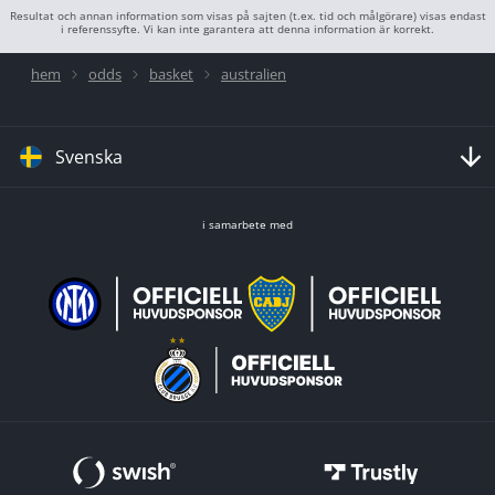
Resultat och annan information som visas på sajten (t.ex. tid och målgörare) visas endast
i referenssyfte. Vi kan inte garantera att denna information är korrekt.
hem
odds
basket
australien
Svenska
i samarbete med