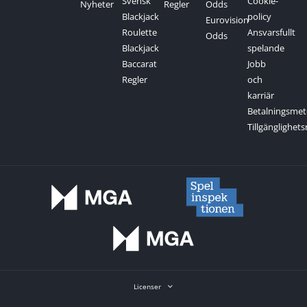
Svensk
Cookie-
Nyheter
Regler
Odds
Blackjack
policy
Eurovision
Roulette
Ansvarsfullt
Odds
Blackjack
spelande
Baccarat
Jobb
Regler
och
karriär
Betalningsme
Tillgänglighe
Licenser