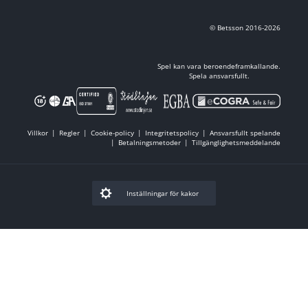
© Betsson 2016-2026
Spel kan vara beroendeframkallande.
Spela ansvarsfullt.
Villkor
Regler
Cookie-policy
Integritetspolicy
Ansvarsfullt spelande
Betalningsmetoder
Tillgänglighetsmeddelande
Inställningar för kakor