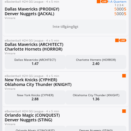
eBasketball H2H GG League - 4 x 5 min
1:a Quartern
1
2
3
4
Dallas Mavericks (PRODIGY)
5
0
0
0
5
Denver Nuggets (JACKAL)
5
0
0
0
5
Vinnare
Inte tillgängligt
eBasketball H2H GG League - 4 x 5 min
Dallas Mavericks (ARCHITECT)
Charlotte Hornets (HORROR)
Vinnare
Dallas Mavericks (ARCHITECT)
Charlotte Hornets (HORROR)
1.47
2.40
eBasketball H2H GG League - 4 x 5 min
New York Knicks (CYPHER)
Oklahoma City Thunder (KNIGHT)
Vinnare
New York Knicks (CYPHER)
Oklahoma City Thunder (KNIGHT)
2.88
1.36
eBasketball H2H GG League - 4 x 5 min
Orlando Magic (CONQUEST)
Denver Nuggets (STING)
Vinnare
Orlando Magic (CONQUEST)
Denver Nuggets (STING)