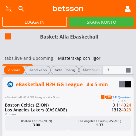
LOGGA IN
SKAPA KONTO
JACKPOTTSPEL
LIVEBET
TRAV OCH GALOPP
POKER
NYHETER
Basket: Alla Ebasketball
tabs.live-and-upcoming
Mästerskap och ligor
Vinnare
Handikapp
Antal Poäng
Matchvinnare 1X2
+3
Totalt a
eBasketball H2H GG League - 4 x 5 min
eBasketball H2H GG League - 4 x 5 min
3:e Quartern
1
2
3
4
Boston Celtics (ZION)
9
11
4
0
24
Los Angeles Lakers (CASCADE)
13
12
4
0
29
Vinnare
Boston Celtics (ZION)
Los Angeles Lakers (CASCADE)
3.00
1.33