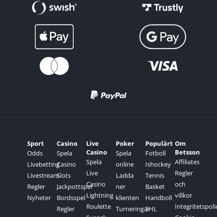
Sport
Casino
Live
Poker
Populärt
Om
Casino
Betsson
Odds
Spela
Spela
Fotboll
Spela
Affiliates
Livebetting
Casino
online
Ishockey
Live
Regler
Livestream
Slots
Ladda
Tennis
Casino
och
Regler
Jackpottspel
ner
Basket
Lightning
villkor
Nyheter
Bordsspel
klienten
Handboll
Roulette
Integritetspoli
Regler
Turneringar
SHL