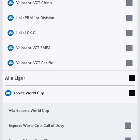
Valorant: VCT China
LoL: PRM 1st Division
LoL: LCK CL
Valorant VCT EMEA
Valorant: VCT Pacific
Alla Ligor
Esports World Cup
Alla Esports World Cup
Esports World Cup: Call of Duty