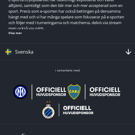
alltjämt, samtidigt som den blir mer och mer accepterad som en
sport. Precis som e-sporten har också bettingen på densamma
hängt med och vi har många spelare som fokuserar på e-sporten
och följer med i turneringarna och matcherna, delvis via stream
men också via odds.
Visa mer
För dig som är mest intresserad av League of Legends kan du
hitta alla våra
League of Legends odds
i sin egna underkategori.
Svenska
Att betta på e-sport
i samarbete med
Här på Betsson hittar du odds på alla de stora turneringarna. Ett
av de stora spelen är Defence of the Ancients (Dota 2), där
turneringen ”The International” är dess motsvarighet till VM. Men
det finns mycket annat att spela på i e-sport-världen. CS är en
annan gigant, liksom Overwatch och klassikern Starcraft. En
”genre” som blir allt mer populär är olika Battle Royal-spel, som
Fortnite och klassiska PUBG. Här handlar det om att bli den ende
som överlever.
Vilka e-sport odds kan du hitta hos oss? Du kan först och främst