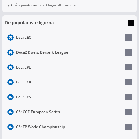
Tryck på stjärnikonen för att lägga till i Favoriter
De populäraste ligorna
LoL: LEC
Dota2 Duels: Berserk League
LoL: LPL
LoL: LCK
LoL: LES
CS: CCT European Series
CS: TP World Championship