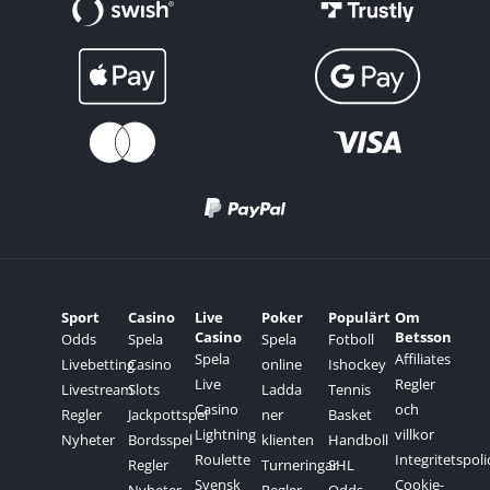
spela på vem som vinner. Andra marknader är vinnare av nästa
karta (map), hur många kartor som kommer att spelas och exakt
resultat. Du hittar också handikappodds och flera andra
alternativ.
Tips till dig som är intresserad av esports betting
Vilket lag är bäst i världen på att spela CS eller League of Legends?
Har du svaren på de frågorna är du i en bra position för att betta
på e-sport – datorspelande på högsta proffsnivå. E-sport betting
är här för att stanna, och intresset för själva sporten har växt stort
de senaste åren. De tävlingar som arrangeras genererar enorma
summor i prispengar till segrarna.
Betting på e-sport skiljer sig inte särskilt mycket från att spela på
Sport
Casino
Live
Poker
Populärt
Om
våra övriga
odds
. Givetvis är det ett bra tips att du har koll på
Casino
Betsson
Odds
Spela
Spela
Fotboll
sporterna och spelarna som spelar, så du faktiskt vet vad som är
Spela
Affiliates
Livebetting
Casino
online
Ishockey
ett “bra spel” och vad som är ett rimligt odds med värde. Det
Live
Regler
Livestream
Slots
Ladda
Tennis
handlar helt enkelt om att göra sin research och hålla koll på
Casino
och
Regler
Jackpottspel
ner
Basket
sporten som helhet och på så vis vara väl förberedd på den
Lightning
villkor
kommande matchen. Kanske har du ramlat över ett vasst speltips
Nyheter
Bordsspel
klienten
Handboll
någonstans - hur värderar du om det är ett bra spel eller inte? Så -
Roulette
Integritetspoli
Regler
Turneringar
SHL
läs på och följ med i spelen för att göra bättre beslut om du vill ge
Svensk
Cookie-