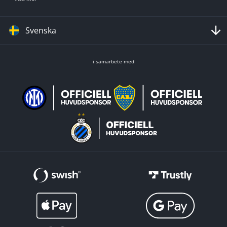
För dig som är mest intresserad av League of Legends kan du
hitta alla våra
League of Legends odds
i sin egna underkategori.
Svenska
Att betta på e-sport
i samarbete med
Här på Betsson hittar du odds på alla de stora turneringarna. Ett
av de stora spelen är Defence of the Ancients (Dota 2), där
turneringen ”The International” är dess motsvarighet till VM. Men
det finns mycket annat att spela på i e-sport-världen. CS är en
annan gigant, liksom Overwatch och klassikern Starcraft. En
”genre” som blir allt mer populär är olika Battle Royal-spel, som
Fortnite och klassiska PUBG. Här handlar det om att bli den ende
som överlever.
Vilka e-sport odds kan du hitta hos oss? Du kan först och främst
spela på vem som vinner. Andra marknader är vinnare av nästa
karta (map), hur många kartor som kommer att spelas och exakt
resultat. Du hittar också handikappodds och flera andra
alternativ.