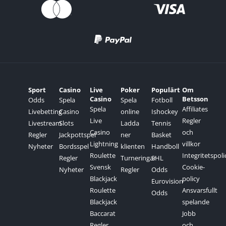
Tips till dig som är intresserad av esports betting
Vilket lag är bäst i världen på att spela CS eller League of Legends?
Har du svaren på de frågorna är du i en bra position för att betta
på e-sport – datorspelande på högsta proffsnivå. E-sport betting
är här för att stanna, och intresset för själva sporten har växt stort
de senaste åren. De tävlingar som arrangeras genererar enorma
summor i prispengar till segrarna.
Betting på e-sport skiljer sig inte särskilt mycket från att spela på
Sport
Casino
Live
Poker
Populärt
Om
våra övriga
odds
. Givetvis är det ett bra tips att du har koll på
Casino
Betsson
Odds
Spela
Spela
Fotboll
sporterna och spelarna som spelar, så du faktiskt vet vad som är
Spela
Affiliates
Livebetting
Casino
online
Ishockey
ett “bra spel” och vad som är ett rimligt odds med värde. Det
Live
Regler
Livestream
Slots
Ladda
Tennis
handlar helt enkelt om att göra sin research och hålla koll på
Casino
och
Regler
Jackpottspel
ner
Basket
sporten som helhet och på så vis vara väl förberedd på den
Lightning
villkor
kommande matchen. Kanske har du ramlat över ett vasst speltips
Nyheter
Bordsspel
klienten
Handboll
någonstans - hur värderar du om det är ett bra spel eller inte? Så -
Roulette
Integritetspoli
Regler
Turneringar
SHL
läs på och följ med i spelen för att göra bättre beslut om du vill ge
Svensk
Cookie-
Nyheter
Regler
Odds
dig in på e-sport betting.
Blackjack
policy
Eurovision
Roulette
Ansvarsfullt
Dota 2 är ett annat MOBA-spel (multiplayer online battle arena),
Odds
likt LoL, som spelas av miljoner spelare. Dota står för “Defense of
Blackjack
spelande
the Ancients” och har sitt ursprung i spelet Warcraft 3 men som
Baccarat
Jobb
nu står på helt egna ben. Vi kan även berätta att vi erbjuder ett
Regler
och