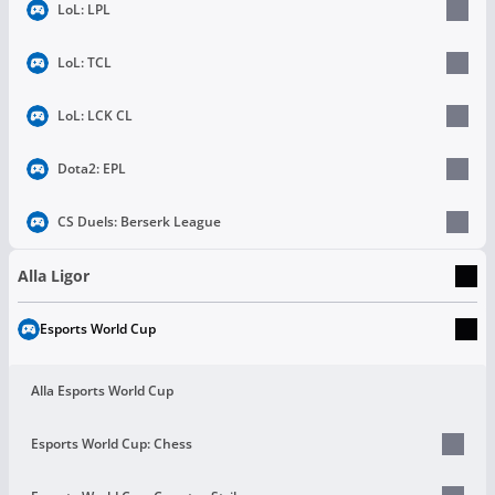
LoL: LPL
LoL: TCL
LoL: LCK CL
Dota2: EPL
CS Duels: Berserk League
Alla Ligor
Esports World Cup
Alla Esports World Cup
Esports World Cup: Chess