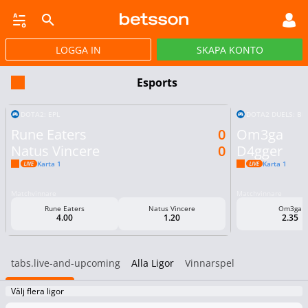
LOGGA IN
SKAPA KONTO
JACKPOTTSPEL
LIVEBET
TRAV OCH GALOPP
POKER
NYHETER
Esports
DOTA2: EPL
DOTA2 DUELS: BE
Rune Eaters
0
Om3ga
Natus Vincere
0
D4gger
Karta 1
Karta 1
Matchvinnare
Matchvinnare
Rune Eaters
Natus Vincere
Om3ga
4.00
1.20
2.35
tabs.live-and-upcoming
Alla Ligor
Vinnarspel
Välj flera ligor