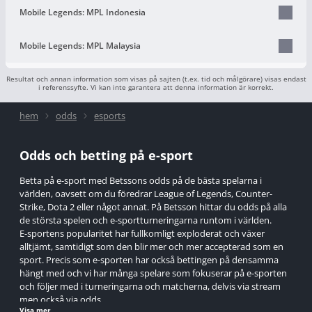
Mobile Legends: MPL Indonesia
Mobile Legends: MPL Malaysia
Resultat och annan information som visas på sajten (t.ex. tid och målgörare) visas endast
i referenssyfte. Vi kan inte garantera att denna information är korrekt.
hem
odds
esports
Odds och betting på e-sport
Betta på e-sport med Betssons odds på de bästa spelarna i
världen, oavsett om du föredrar League of Legends, Counter-
Strike, Dota 2 eller något annat. På Betsson hittar du odds på alla
de största spelen och e-sportturneringarna runtom i världen.
E-sportens popularitet har fullkomligt exploderat och växer
alltjämt, samtidigt som den blir mer och mer accepterad som en
sport. Precis som e-sporten har också bettingen på densamma
hängt med och vi har många spelare som fokuserar på e-sporten
och följer med i turneringarna och matcherna, delvis via stream
men också via odds.
Visa mer