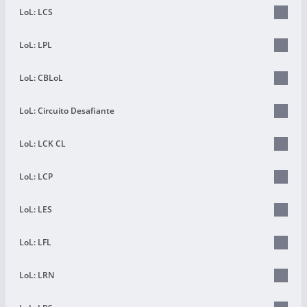
LoL: LCS
LoL: LPL
LoL: CBLoL
LoL: Circuito Desafiante
LoL: LCK CL
LoL: LCP
LoL: LES
LoL: LFL
LoL: LRN